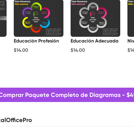
Educación Profesión
Educación Adecuada
Ni
$14.00
$14.00
$1
Comprar Paquete Completo de Diagramas - $4
alOfficePro