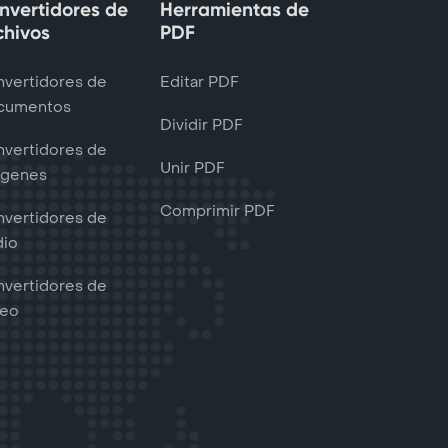
nvertidores de
Herramientas de
chivos
PDF
vertidores de
Editar PDF
cumentos
Dividir PDF
vertidores de
Unir PDF
ágenes
Comprimir PDF
vertidores de
dio
vertidores de
deo