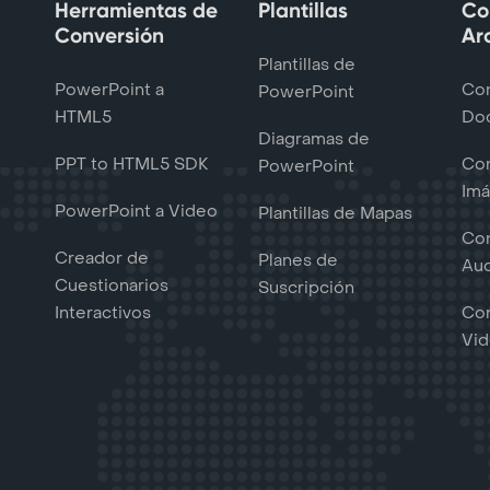
Herramientas de
Plantillas
Co
Conversión
Ar
Plantillas de
PowerPoint a
Con
PowerPoint
HTML5
Do
Diagramas de
PPT to HTML5 SDK
Con
PowerPoint
Im
PowerPoint a Video
Plantillas de Mapas
Con
Creador de
Planes de
Au
Cuestionarios
Suscripción
Interactivos
Con
Vi