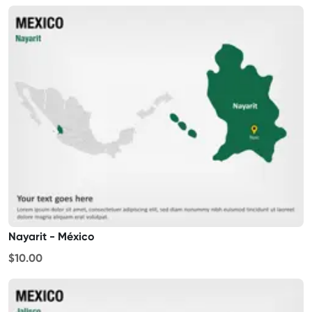
Nayarit - México
$10.00