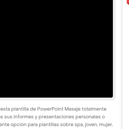
esta plantilla de PowerPoint Masaje totalmente
os sus informes y presentaciones personales o
ente opción para plantillas sobre spa, joven, mujer,