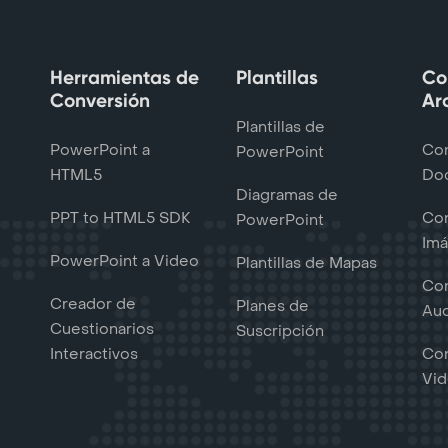
Herramientas de
Plantillas
Co
Conversión
Ar
Plantillas de
PowerPoint a
Con
PowerPoint
HTML5
Do
Diagramas de
PPT to HTML5 SDK
Con
PowerPoint
Im
PowerPoint a Video
Plantillas de Mapas
Con
Creador de
Planes de
Au
Cuestionarios
Suscripción
Interactivos
Con
Vi