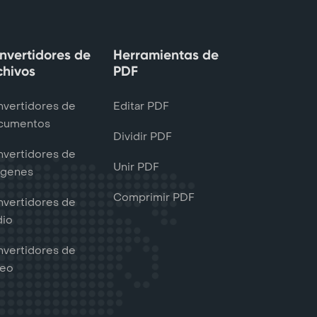
nvertidores de
Herramientas de
chivos
PDF
vertidores de
Editar PDF
cumentos
Dividir PDF
vertidores de
Unir PDF
ágenes
Comprimir PDF
vertidores de
dio
vertidores de
deo