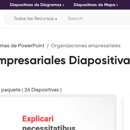
Diapositivas de Diagramas
Diapositivas de Mapa
Todos los Recursos
ramas de PowerPoint
Organizaciones empresariales
presariales Diapositiv
l paquete ( 26 Diapositivas )