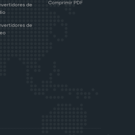
Comprimir PDF
vertidores de
dio
vertidores de
deo