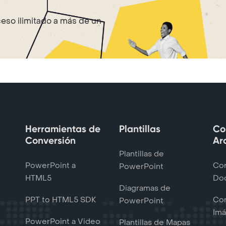
ceso ilimitado a más de un
Herramientas de
Plantillas
Co
Conversión
Ar
Plantillas de
PowerPoint a
Con
PowerPoint
HTML5
Do
Diagramas de
PPT to HTML5 SDK
Con
PowerPoint
Im
PowerPoint a Video
Plantillas de Mapas