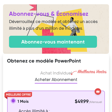
Abonnez-vous & Économisez
Déverrouillez ce modèle et obtenez un accès
illimité à plus d'un million de modèles.
Abonnez-vous maintenant
Obtenez ce modèle PowerPoint
Achat Individuel
Acheter Abonnement
$49.99
1 Mois
/Mensuel
Accès illimité à :