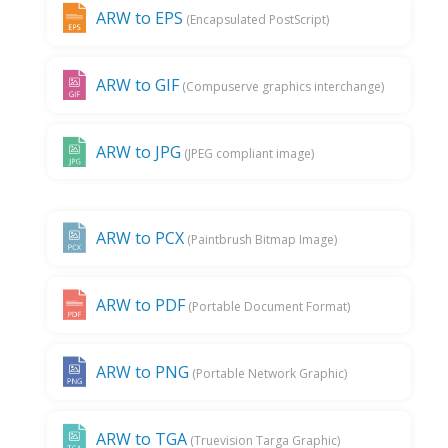
ARW to EPS
(Encapsulated PostScript)
ARW to GIF
(Compuserve graphics interchange)
ARW to JPG
(JPEG compliant image)
ARW to PCX
(Paintbrush Bitmap Image)
ARW to PDF
(Portable Document Format)
ARW to PNG
(Portable Network Graphic)
ARW to TGA
(Truevision Targa Graphic)