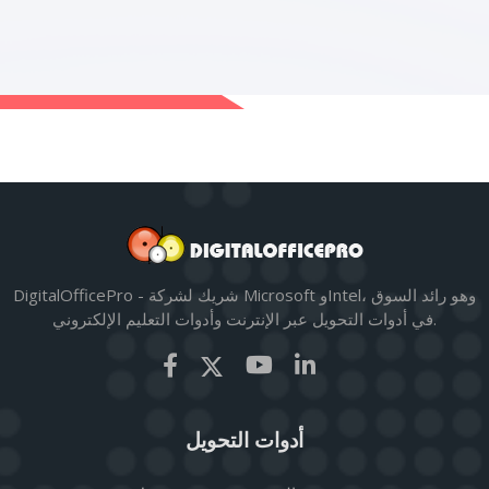
DigitalOfficePro - شريك لشركة Microsoft وIntel، وهو رائد السوق
في أدوات التحويل عبر الإنترنت وأدوات التعليم الإلكتروني.
أدوات التحويل