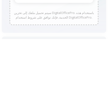
سيتم تحميل ملفك إلى تخزين DigitalOfficePro. باستخدام هذه
الخدمة، فإنك توافق على شروط استخدام DigitalOfficePro.