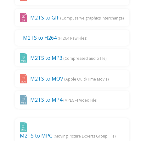
M2TS to GIF
(Compuserve graphics interchange)
M2TS to H264
(H.264 Raw Files)
M2TS to MP3
(Compressed audio file)
M2TS to MOV
(Apple QuickTime Movie)
M2TS to MP4
(MPEG-4 Video File)
M2TS to MPG
(Moving Picture Experts Group File)