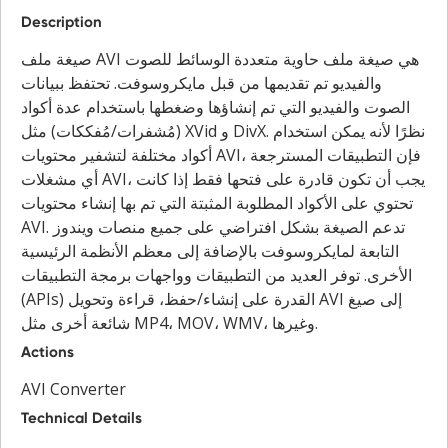
Description
صيغة ملف AVI هي صيغة ملف حاوية متعددة الوسائط للصوت
والفيديو تم تقديمها من قبل مايكروسوفت. تحتفظ ببيانات
الصوت والفيديو التي تم إنشاؤها وضغطها باستخدام عدة أكواد
(مُشفرات/مُفككات) مثل XVid و DivX. نظرًا لأنه يمكن استخدام
أكواد مختلفة لتشفير محتويات AVI، فإن التطبيقات المسترجعة
أي مشغلات AVI، يجب أن تكون قادرة على فتحها فقط إذا كانت
تحتوي على الأكواد المطلوبة المثبتة التي تم بها إنشاء محتويات
AVI. تدعم الصيغة بشكل افتراضي على جميع منصات ويندوز
التابعة لمايكروسوفت بالإضافة إلى معظم الأنظمة الرئيسية
الأخرى. توفر العديد من التطبيقات وواجهات برمجة التطبيقات
(APIs) القدرة على إنشاء/حفظ، قراءة وتحويل AVI إلى صيغ
شائعة أخرى مثل MP4، MOV، WMV، وغيرها.
Actions
AVI Converter
Technical Details