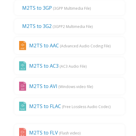
M2TS to 3GP
(3GPP Multimedia File)
M2TS to 3G2
(3GPP2 Multimedia File)
M2TS to AAC
(Advanced Audio Coding File)
M2TS to AC3
(AC3 Audio File)
M2TS to AVI
(Windows video file)
M2TS to FLAC
(Free Lossless Audio Codec)
M2TS to FLV
(Flash video)