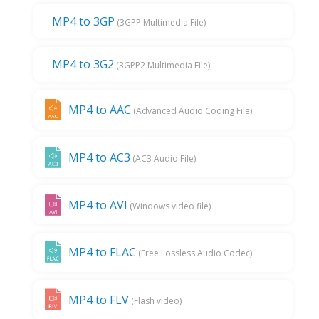
MP4 to 3GP
(3GPP Multimedia File)
MP4 to 3G2
(3GPP2 Multimedia File)
MP4 to AAC
(Advanced Audio Coding File)
MP4 to AC3
(AC3 Audio File)
MP4 to AVI
(Windows video file)
MP4 to FLAC
(Free Lossless Audio Codec)
MP4 to FLV
(Flash video)