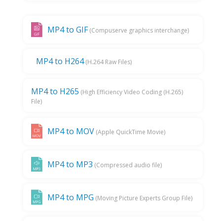
MP4 to GIF
(Compuserve graphics interchange)
MP4 to H264
(H.264 Raw Files)
MP4 to H265
(High Efficiency Video Coding (H.265)
File)
MP4 to MOV
(Apple QuickTime Movie)
MP4 to MP3
(Compressed audio file)
MP4 to MPG
(Moving Picture Experts Group File)