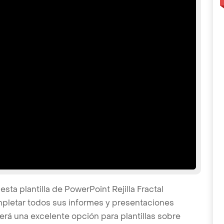
sta plantilla de PowerPoint Rejilla Fractal
mpletar todos sus informes y presentaciones
será una excelente opción para plantillas sobre