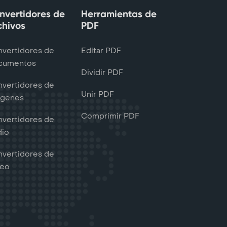
nvertidores de
Herramientas de
chivos
PDF
vertidores de
Editar PDF
cumentos
Dividir PDF
vertidores de
Unir PDF
ágenes
Comprimir PDF
vertidores de
dio
vertidores de
deo