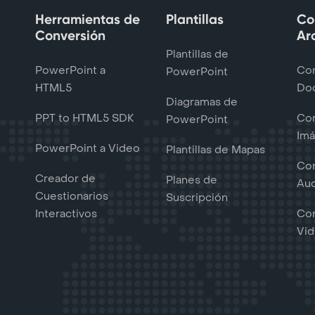
Herramientas de
Plantillas
Co
Conversión
Ar
Plantillas de
PowerPoint a
Con
PowerPoint
HTML5
Do
Diagramas de
PPT to HTML5 SDK
Con
PowerPoint
Im
PowerPoint a Video
Plantillas de Mapas
Con
Creador de
Planes de
Au
Cuestionarios
Suscripción
Interactivos
Con
Vi