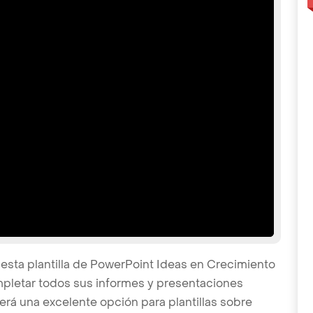
esta plantilla de PowerPoint Ideas en Crecimiento
mpletar todos sus informes y presentaciones
será una excelente opción para plantillas sobre