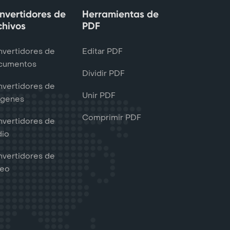
nvertidores de
Herramientas de
chivos
PDF
vertidores de
Editar PDF
cumentos
Dividir PDF
vertidores de
Unir PDF
ágenes
Comprimir PDF
vertidores de
dio
vertidores de
deo