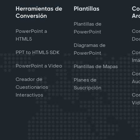
Herramientas de
Plantillas
Co
Conversión
Ar
Plantillas de
PowerPoint a
Con
PowerPoint
HTML5
Do
Diagramas de
PPT to HTML5 SDK
Con
PowerPoint
Im
PowerPoint a Video
Plantillas de Mapas
Con
Creador de
Planes de
Au
Cuestionarios
Suscripción
Interactivos
Con
Vi