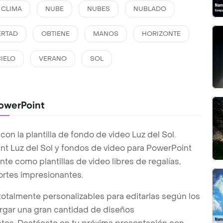
CLIMA
NUBE
NUBES
NUBLADO
ERTAD
OBTIENE
MANOS
HORIZONTE
CIELO
VERANO
SOL
PowerPoint
n la plantilla de fondo de video Luz del Sol.
int Luz del Sol y fondos de video para PowerPoint
te como plantillas de video libres de regalías,
ortes impresionantes.
totalmente personalizables para editarlas según los
argar una gran cantidad de diseños