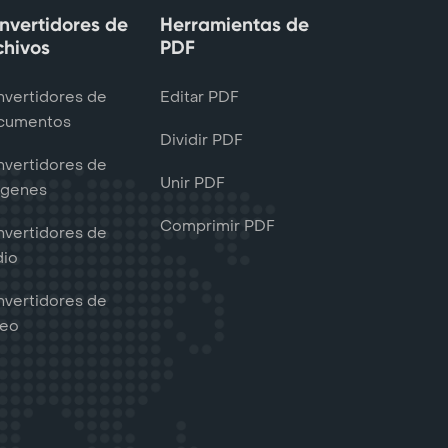
nvertidores de
Herramientas de
chivos
PDF
vertidores de
Editar PDF
cumentos
Dividir PDF
vertidores de
Unir PDF
ágenes
Comprimir PDF
vertidores de
dio
vertidores de
deo