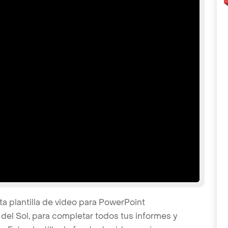
a plantilla de video para PowerPoint
del Sol, para completar todos tus informes y