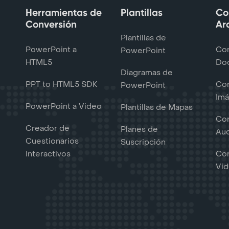
Herramientas de
Plantillas
Co
Conversión
Ar
Plantillas de
PowerPoint a
Con
PowerPoint
HTML5
Do
Diagramas de
PPT to HTML5 SDK
Con
PowerPoint
Im
PowerPoint a Video
Plantillas de Mapas
Con
Creador de
Planes de
Au
Cuestionarios
Suscripción
Interactivos
Con
Vi