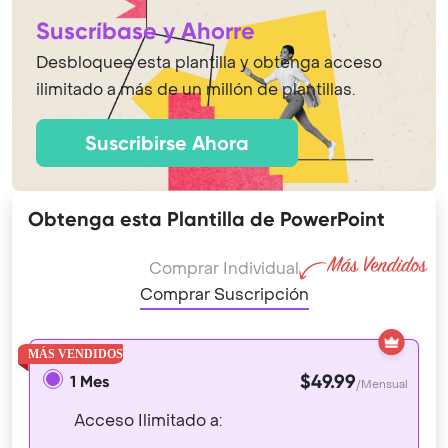
Suscríbase y Ahorre
Desbloquee esta plantilla y obtenga acceso
ilimitado a más de un millón de plantillas.
Suscribirse Ahora
Obtenga esta Plantilla de PowerPoint
Comprar Individual
Comprar Suscripción
$49.99
1 Mes
/Mensual
Acceso Ilimitado a: