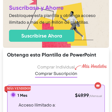
Suscríbase y Ahorre
Desbloquee esta plantilla y obtenga acceso
ilimitado a más de un millón de plantillas.
Suscribirse Ahora
Obtenga esta Plantilla de PowerPoint
Comprar Individual
Comprar Suscripción
$49.99
1 Mes
/Mensual
Acceso Ilimitado a: