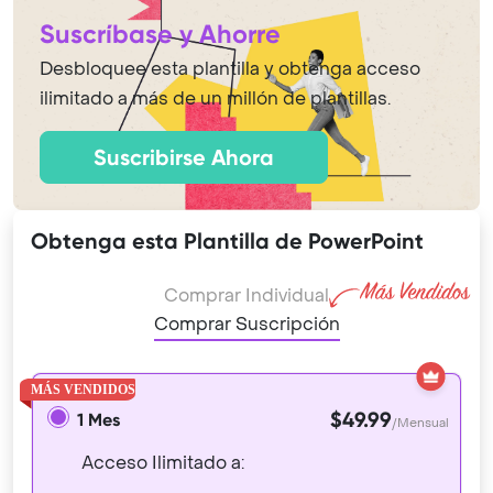
Suscríbase y Ahorre
Desbloquee esta plantilla y obtenga acceso
ilimitado a más de un millón de plantillas.
Suscribirse Ahora
Obtenga esta Plantilla de PowerPoint
Comprar Individual
Comprar Suscripción
$49.99
1 Mes
/Mensual
Acceso Ilimitado a: