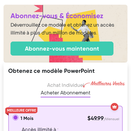
Abonnez-vous & Économisez
Déverrouillez ce modèle et obtenez un accès
illimité à plus d'un million de modèles.
Abonnez-vous maintenant
Obtenez ce modèle PowerPoint
Achat Individuel
Acheter Abonnement
$49.99
1 Mois
/Mensuel
Accès illimité à :