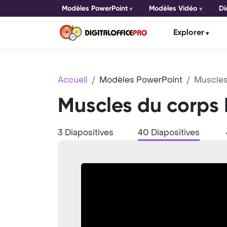
Modèles PowerPoint
Modèles Vidéo
Di
Explorer
Accueil
Modèles PowerPoint
Muscles
Muscles du corps
3 Diapositives
40 Diapositives