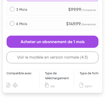
$99.99
3 Mois
/Trimestriel
$149.99
6 Mois
/Semestriel
Acheter un abonnement de 1 mois
Voir le modèle en version normale (4:3)
Compatible avec
Type de
Type de fichier
téléchargement
zip
pptx