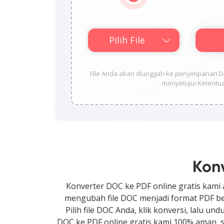
Pilih File
File Anda akan diunggah ke penyimpanan Di
menyetujui Ketentua
Kon
Konverter DOC ke PDF online gratis kami 
mengubah file DOC menjadi format PDF berku
Pilih file DOC Anda, klik konversi, lalu 
DOC ke PDF online gratis kami 100% aman, s