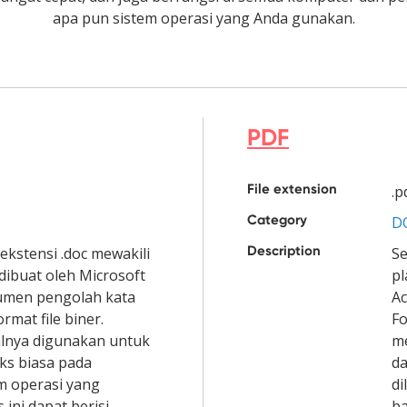
apa pun sistem operasi yang Anda gunakan.
PDF
File extension
.p
Category
D
Description
kstensi .doc mewakili
Se
ibuat oleh Microsoft
pl
umen pengolah kata
Ac
rmat file biner.
F
alnya digunakan untuk
m
ks biasa pada
da
m operasi yang
di
 ini dapat berisi
ba