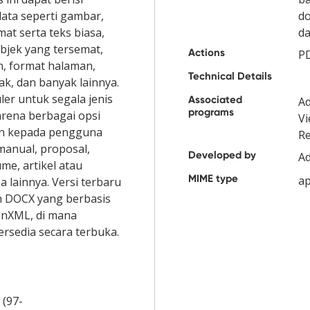
data seperti gambar,
do
mat serta teks biasa,
da
objek yang tersemat,
Actions
PD
n, format halaman,
Technical Details
k, dan banyak lainnya.
ler untuk segala jenis
Associated
A
programs
rena berbagai opsi
Vi
an kepada pengguna
R
manual, proposal,
Developed by
A
ume, artikel atau
MIME type
ap
 lainnya. Versi terbaru
h DOCX yang berbasis
enXML, di mana
tersedia secara terbuka.
 (97-