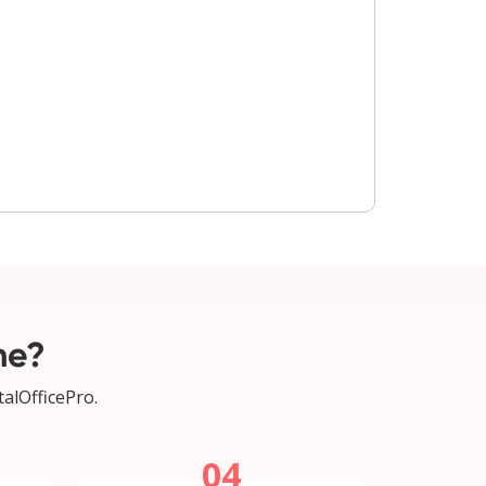
ne?
talOfficePro.
04