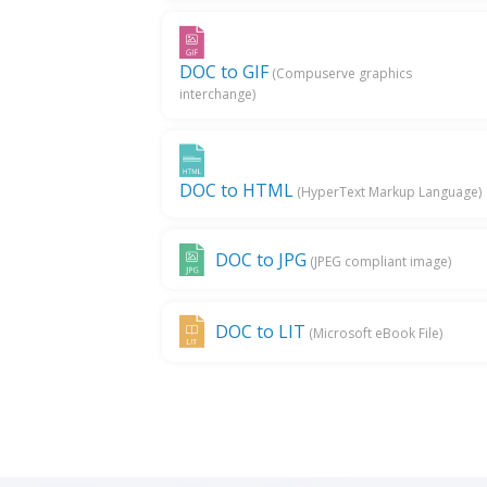
DOC to GIF
(Compuserve graphics
interchange)
DOC to HTML
(HyperText Markup Language)
DOC to JPG
(JPEG compliant image)
DOC to LIT
(Microsoft eBook File)