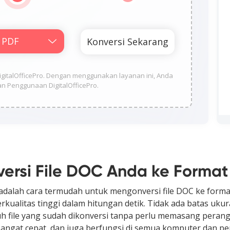
gitalOfficePro. Dengan menggunakan layanan ini, Anda
n Penggunaan DigitalOfficePro.
versi File DOC Anda ke Format
adalah cara termudah untuk mengonversi file DOC ke format
alitas tinggi dalam hitungan detik. Tidak ada batas ukuran 
unduh file yang sudah dikonversi tanpa perlu memasang pera
angat cepat, dan juga berfungsi di semua komputer dan pera