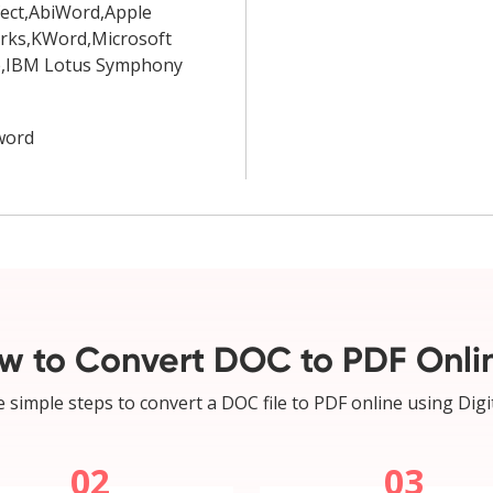
ect,AbiWord,Apple
rks,KWord,Microsoft
e,IBM Lotus Symphony
word
w to Convert DOC to PDF Onli
 simple steps to convert a DOC file to PDF online using Digi
02
03