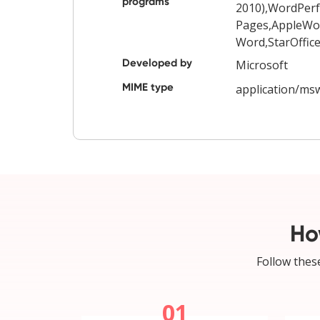
programs
2010),WordPerf
Pages,AppleWo
Word,StarOffic
Developed by
Microsoft
MIME type
application/ms
Ho
Follow these
01