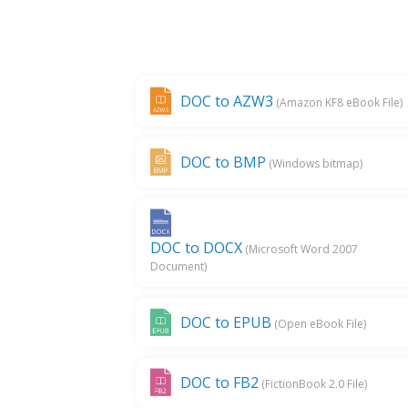
DOC to AZW3
(Amazon KF8 eBook File)
DOC to BMP
(Windows bitmap)
DOC to DOCX
(Microsoft Word 2007
Document)
DOC to EPUB
(Open eBook File)
DOC to FB2
(FictionBook 2.0 File)