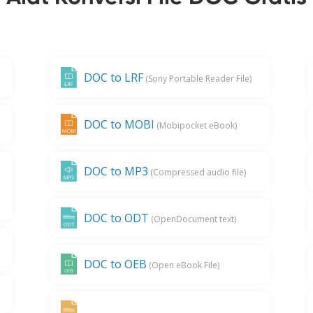
DOC to LRF
(Sony Portable Reader File)
DOC to MOBI
(Mobipocket eBook)
DOC to MP3
(Compressed audio file)
DOC to ODT
(OpenDocument text)
DOC to OEB
(Open eBook File)