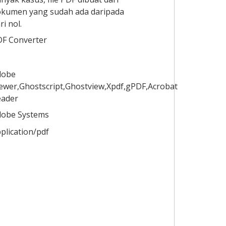
kumen yang sudah ada daripada
ri nol.
F Converter
dobe
ewer,Ghostscript,Ghostview,Xpdf,gPDF,Acrobat
eader
dobe Systems
plication/pdf