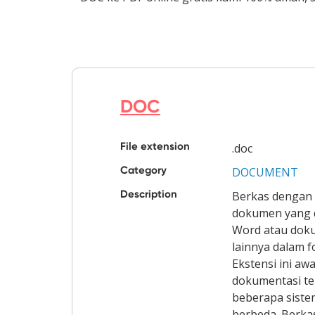
DOC
File extension
.doc
Category
DOCUMENT
Description
Berkas dengan e
dokumen yang d
Word atau dok
lainnya dalam fo
Ekstensi ini aw
dokumentasi te
beberapa siste
berbeda. Berkas