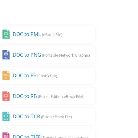
DOC to PML
(eBook File)
DOC to PNG
(Portable Network Graphic)
DOC to PS
(PostScript)
DOC to RB
(RocketEdition eBook File)
DOC to TCR
(Psion eBook File)
DOC to TIFF
(Tagged image file format)