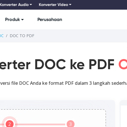
Konverter Audio
Konverter Video
Produk
Perusahaan
OC
DOC TO PDF
erter DOC ke PDF
O
versi file DOC Anda ke format PDF dalam 3 langkah sederh
2
3