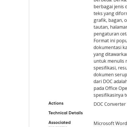
berbagai jenis 
teks yang difor
grafik, bagan, 
tautan, halama
pengaturan ceta
Format ini popu
dokumentasi ka
yang ditawark
untuk menulis 
spesifikasi, res
dokumen serupa
dari DOC adala
pada Office Op
spesifikasinya 
Actions
DOC Converter
Technical Details
Associated
Microsoft Word