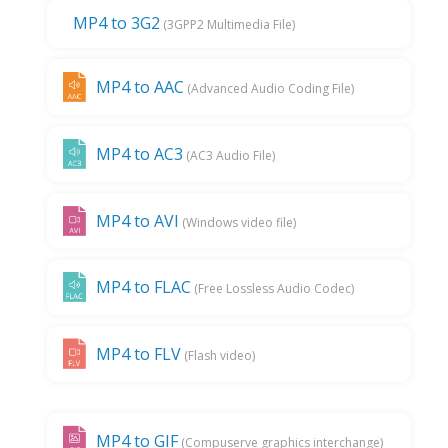
MP4 to 3G2
(3GPP2 Multimedia File)
MP4 to AAC
(Advanced Audio Coding File)
MP4 to AC3
(AC3 Audio File)
MP4 to AVI
(Windows video file)
MP4 to FLAC
(Free Lossless Audio Codec)
MP4 to FLV
(Flash video)
MP4 to GIF
(Compuserve graphics interchange)