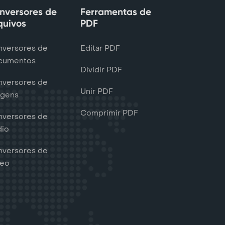
nversores de
Ferramentas de
quivos
PDF
versores de
Editar PDF
cumentos
Dividir PDF
versores de
Unir PDF
agens
Comprimir PDF
versores de
dio
versores de
deo