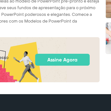
eias ao modelo de PowerPoint pré-pronto e esteja
 Eleve seus fundos de apresentação para o próximo
e PowerPoint poderosos e elegantes. Comece a
riores com os Modelos de PowerPoint da
esso
Assine Agora