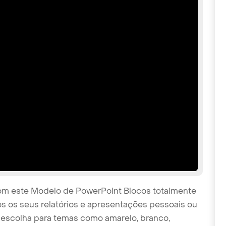
com este Modelo de PowerPoint Blocos totalmente
dos os seus relatórios e apresentações pessoais ou
a escolha para temas como amarelo, branco,