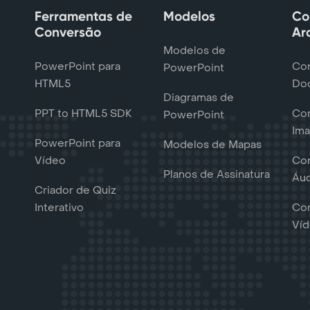
Ferramentas de
Modelos
Co
Conversão
Ar
Modelos de
PowerPoint para
Con
PowerPoint
HTML5
Do
Diagramas de
PPT to HTML5 SDK
Con
PowerPoint
Im
PowerPoint para
Modelos de Mapas
Vídeo
Con
Planos de Assinatura
Áu
Criador de Quiz
Interativo
Con
Ví