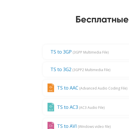
Бесплатные
TS to 3GP
(3GPP Multimedia File)
TS to 3G2
(3GPP2 Multimedia File)
TS to AAC
(Advanced Audio Coding File)
TS to AC3
(AC3 Audio File)
TS to AVI
(Windows video file)