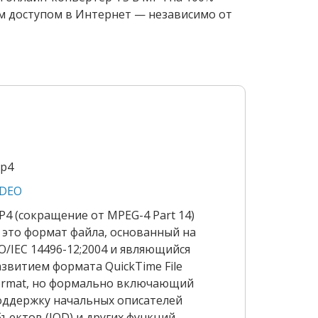
ым доступом в Интернет — независимо от
mp4
IDEO
P4 (сокращение от MPEG-4 Part 14)
 это формат файла, основанный на
O/IEC 14496-12;2004 и являющийся
азвитием формата QuickTime File
ormat, но формально включающий
оддержку начальных описателей
бъектов (IOD) и других функций