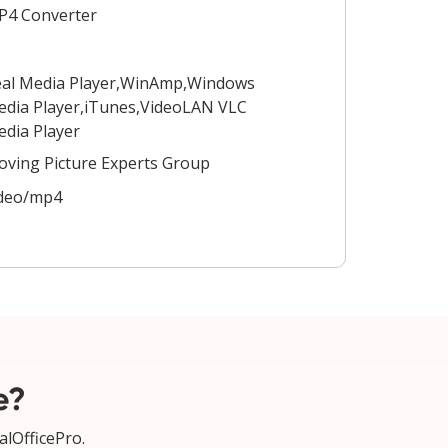
P4 Converter
al Media Player,WinAmp,Windows
dia Player,iTunes,VideoLAN VLC
dia Player
ving Picture Experts Group
ideo/mp4
e?
alOfficePro.