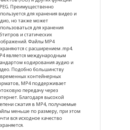
PEG. Преимущественно
спользуется для хранения видео и
удио, но также может
спользоваться для хранения
убтитров и статических
зображений. Файлы MP4
охраняются с расширением .mp4.
P4 является международным
тандартом кодирования аудио и
идео. Подобно большинству
овременных контейнерных
орматов, MP4 поддерживает
отоковую передачу через
нтернет. Благодаря высокой
тепени сжатия в MP4, получаемые
айлы меньше по размеру, при этом
очти вся исходное качество
храняется.