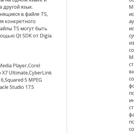
а другой язык.
M
нящиеся в файле TS,
и
ля конкретного
а
айлы TS могут быть
и
ощью Qt SDK от Digia.
с
и
с
M
с
edia Player,Corel
в
 X7 Ultimate,CyberLink
с
 6,Squared 5 MPEG
ф
acle Studio 17.5
п
и
с
ф
п
со