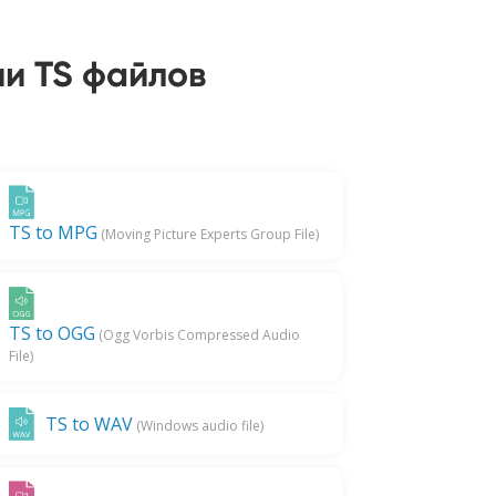
и TS файлов
TS to MPG
(Moving Picture Experts Group File)
TS to OGG
(Ogg Vorbis Compressed Audio
File)
TS to WAV
(Windows audio file)