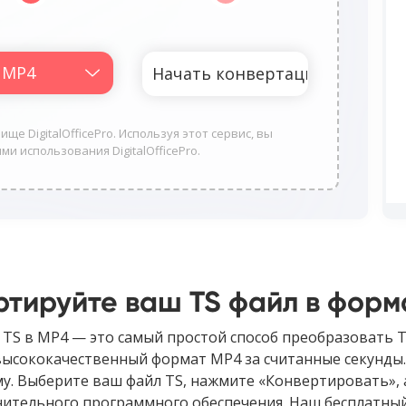
ще DigitalOfficePro. Используя этот сервис, вы
ми использования DigitalOfficePro.
ртируйте ваш TS файл в форм
TS в MP4 — это самый простой способ преобразовать T
высококачественный формат MP4 за считанные секунды. 
ему. Выберите ваш файл TS, нажмите «Конвертировать»,
нительного программного обеспечения. Наш бесплатный