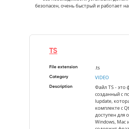
безопасен, очень быстрый и работает н
TS
File extension
.ts
Category
VIDEO
Description
Файл TS - это 
созданный с 
lupdate, котор
комплекте с Qt
доступен для 
Windows, Mac и
содержит фраз