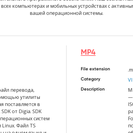
а всех компьютерах и мобильных устройствах с активн
вашей операционной системы.
MP4
File extension
.
Category
V
Description
файл перевода,
M
помощью утилиты
—
ая поставляется в
IS
 SDK от Digia. SDK
р
операционных систем
F
 Linux. Файл TS
п
ы на одном языке и
о