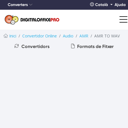
Converters
Català
Ajuda
Inici
Convertidor Online
Audio
AMR
AMR TO WAV
Convertidors
Formats de Fitxer