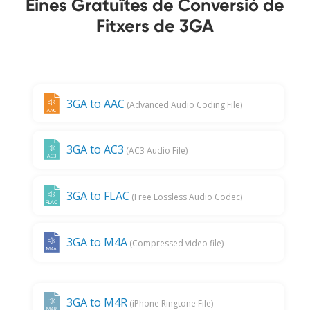
Eines Gratuïtes de Conversió de
Fitxers de 3GA
3GA to AAC
(Advanced Audio Coding File)
3GA to AC3
(AC3 Audio File)
3GA to FLAC
(Free Lossless Audio Codec)
3GA to M4A
(Compressed video file)
3GA to M4R
(iPhone Ringtone File)