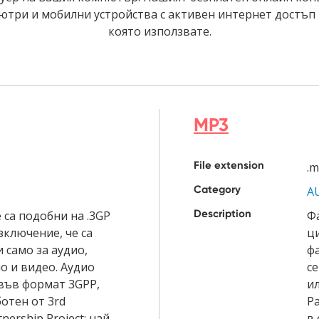
ютри и мобилни устройства с активен интернет достъп
която използвате.
MP3
File extension
.
Category
A
Description
 са подобни на .3GP
Ф
зключение, че са
ц
 само за аудио,
ф
о и видео. Аудио
се
 във формат 3GPP,
ил
отен от 3rd
Ра
nership Project; най-
в