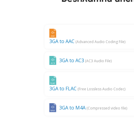
3GA to AAC
(Advanced Audio Coding File)
3GA to AC3
(AC3 Audio File)
3GA to FLAC
(Free Lossless Audio Codec)
3GA to M4A
(Compressed video file)