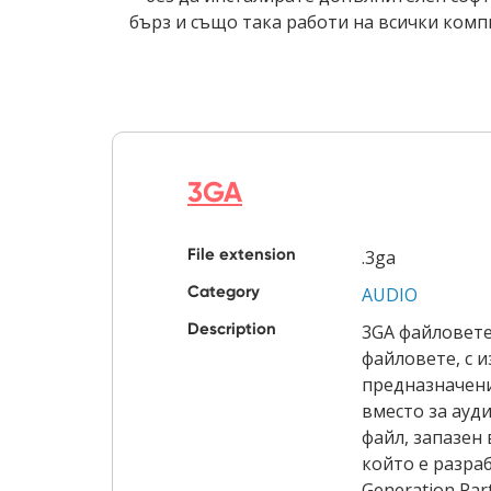
бърз и също така работи на всички комп
3GA
File extension
.3ga
Category
AUDIO
Description
3GA файловете
файловете, с и
предназначени
вместо за ауди
файл, запазен
който е разраб
Generation Part