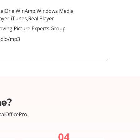
ealOne,WinAmp,Windows Media
ayer,iTunes,Real Player
ving Picture Experts Group
udio/mp3
ne?
talOfficePro.
04