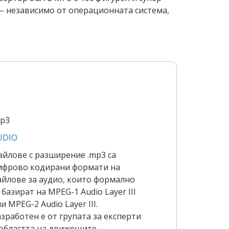
 – независимо от операционната система,
mp3
UDIO
айлове с разширение .mp3 са
ифрово кодирани формати на
айлове за аудио, които формално
 базират на MPEG-1 Audio Layer III
и MPEG-2 Audio Layer III.
зработен е от групата за експерти
 областта на движещите