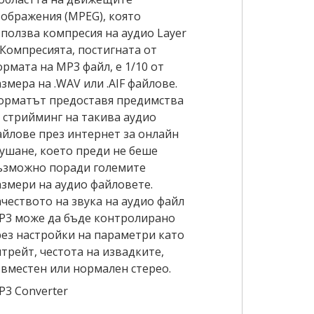
зображения (MPEG), която
зползва компресия на аудио Layer
 Компресията, постигната от
рмата на MP3 файл, е 1/10 от
змера на .WAV или .AIF файлове.
орматът предоставя предимства
а стрийминг на такива аудио
айлове през интернет за онлайн
лушане, което преди не беше
ъзможно поради големите
азмери на аудио файловете.
чеството на звука на аудио файл
P3 може да бъде контролирано
рез настройки на параметри като
трейт, честота на извадките,
ъвместен или нормален стерео.
P3 Converter