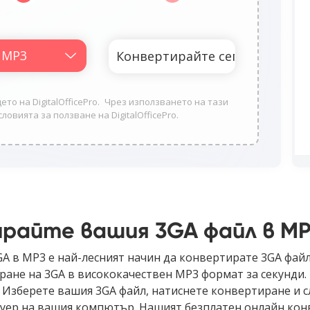
о на DigitalOfficePro. Чрез използването на тази
словията за ползване на DigitalOfficePro.
райте вашия 3GA файл в M
A в MP3 е най-лесният начин да конвертирате 3GA фай
ане на 3GA в висококачествен MP3 формат за секунди. Б
 Изберете вашия 3GA файл, натиснете конвертиране и 
туер на вашия компютър. Нашият безплатен онлайн конв