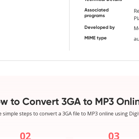
Associated
R
programs
Pl
Developed by
Mo
MIME type
a
w to Convert 3GA to MP3 Onli
 simple steps to convert a 3GA file to MP3 online using Digi
02
03