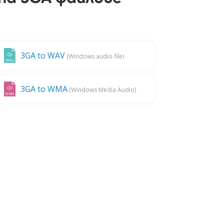
3GA to WAV
(Windows audio file)
3GA to WMA
(Windows Media Audio)