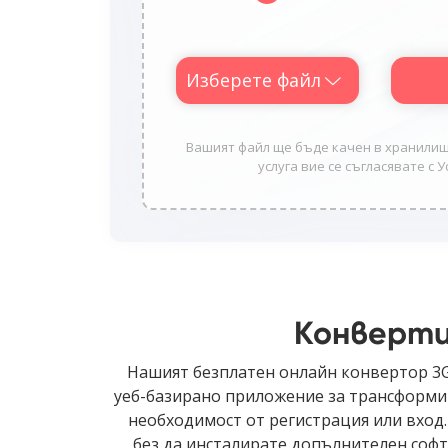
Изберете файл
Вашият файл ще бъде качен в хранилищет
услуга вие се съгласявате с У
Конверти
Нашият безплатен онлайн конвертор 3G
уеб-базирано приложение за трансформир
необходимост от регистрация или вход.
без да инсталирате допълнителен соф