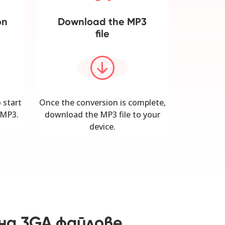
on
Download the MP3
file
 start
Once the conversion is complete,
 MP3.
download the MP3 file to your
device.
на 3GA файлове