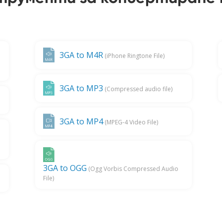
3GA to M4R
(iPhone Ringtone File)
3GA to MP3
(Compressed audio file)
3GA to MP4
(MPEG-4 Video File)
3GA to OGG
(Ogg Vorbis Compressed Audio
File)