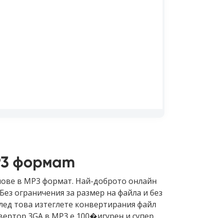
P3 формат
лове в MP3 формат. Най-доброто онлайн
ез ограничения за размер на файла и без
след това изтеглете конвертирания файл
ертор 3GA в MP3 е 100�игурен и супер