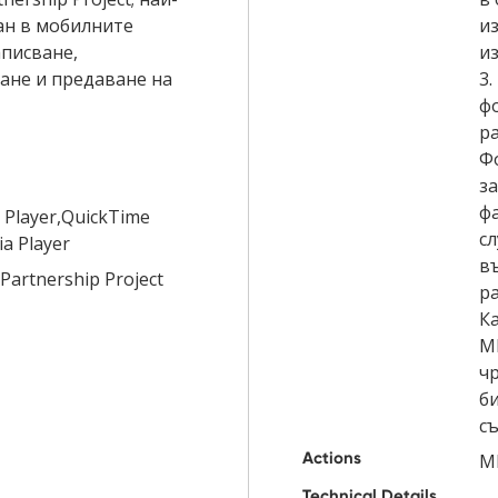
ан в мобилните
и
аписване,
и
ане и предаване на
3.
фо
ра
Ф
з
ф
 Player,QuickTime
с
ia Player
в
Partnership Project
р
Ка
M
ч
би
с
Actions
M
Technical Details