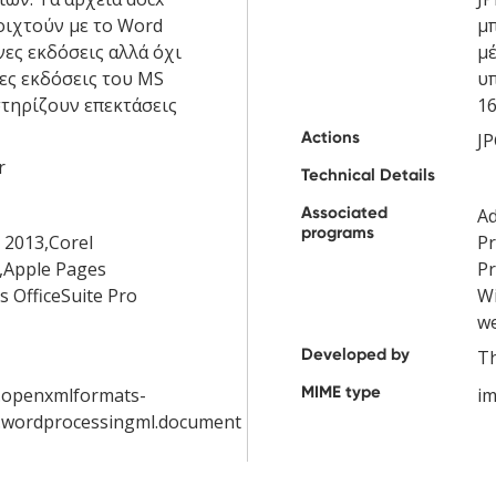
οιχτούν με το Word
μπ
νες εκδόσεις αλλά όχι
μέ
ες εκδόσεις του MS
υπ
τηρίζουν επεκτάσεις
16
Actions
JP
r
Technical Details
Associated
Ad
programs
 2013,Corel
Pr
,Apple Pages
Pr
 OfficeSuite Pro
Wi
w
Developed by
T
MIME type
d.openxmlformats-
im
.wordprocessingml.document