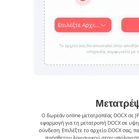
Επιλέξτε Αρχείο
Το αρχείο σας θα αποσταλεί στην αποθήκε
υπηρεσία, συμφωνείτε με το
Μετατρέψ
Ο δωρεάν online μετατροπέας DOCX σε J
εφαρμογή για τη μετατροπή DOCX σε υψηλ
σύνδεση. Επιλέξτε το αρχείο DOCX σας, π
πρόσθετου λογισμικού στον υπολογιστή