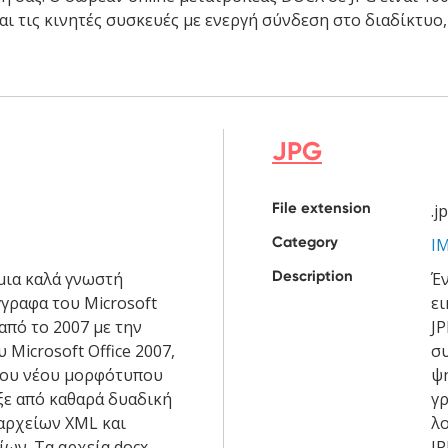
αι τις κινητές συσκευές με ενεργή σύνδεση στο διαδίκτυ
JPG
File extension
.j
Category
I
Description
μια καλά γνωστή
Έν
γγραφα του Microsoft
ε
από το 2007 με την
JP
 Microsoft Office 2007,
σ
του νέου μορφότυπου
ψ
ξε από καθαρά δυαδική
γ
αρχείων XML και
λο
ων. Τα αρχεία docx
JP