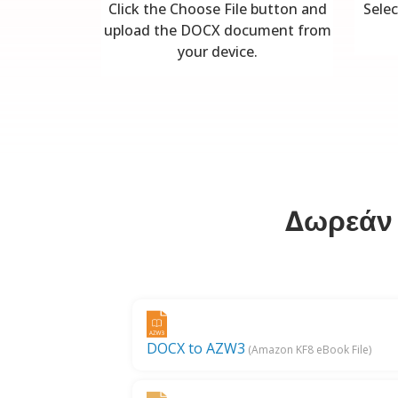
Click the Choose File button and
Selec
upload the DOCX document from
your device.
Δωρεάν 
DOCX to AZW3
(Amazon KF8 eBook File)