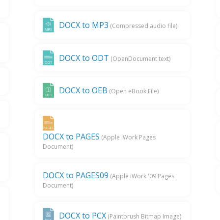
DOCX to MP3
(Compressed audio file)
DOCX to ODT
(OpenDocument text)
DOCX to OEB
(Open eBook File)
DOCX to PAGES
(Apple iWork Pages
Document)
DOCX to PAGES09
(Apple iWork '09 Pages
Document)
DOCX to PCX
(Paintbrush Bitmap Image)