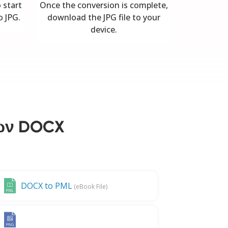
 start
Once the conversion is complete,
o JPG.
download the JPG file to your
device.
ίων DOCX
DOCX to PML
(eBook File)