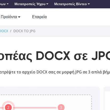
νων
Μετατροπείς Ήχου
Μετατροπείς Βίντεο
Προϊόντα
Εταιρεία
DOCX
DOCX TO JPG
οπέας DOCX σε JP
τρέψτε το αρχείο DOCX σας σε μορφή JPG σε 3 απλά βή
2
3