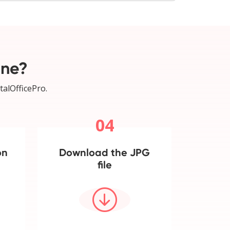
ine?
talOfficePro.
04
on
Download the JPG
file