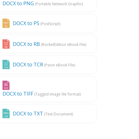
DOCX to PNG
(Portable Network Graphic)
DOCX to PS
(PostScript)
DOCX to RB
(RocketEdition eBook File)
DOCX to TCR
(Psion eBook File)
DOCX to TIFF
(Tagged image file format)
DOCX to TXT
(Text Document)