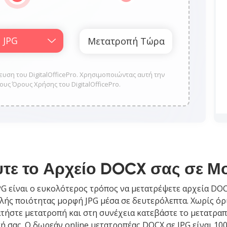
υση του DigitalOfficePro. Χρησιμοποιώντας αυτή την
υς Όρους Χρήσης του DigitalOfficePro.
τε το Αρχείο DOCX σας σε 
PG είναι ο ευκολότερος τρόπος να μετατρέψετε αρχεία DOC
ής ποιότητας μορφή JPG μέσα σε δευτερόλεπτα. Χωρίς όρ
ατήστε μετατροπή και στη συνέχεια κατεβάστε το μετατρα
 σας. Ο δωρεάν online μετατροπέας DOCX σε JPG είναι 100