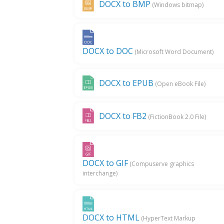
DOCX to BMP
(Windows bitmap)
DOCX to DOC
(Microsoft Word Document)
DOCX to EPUB
(Open eBook File)
DOCX to FB2
(FictionBook 2.0 File)
DOCX to GIF
(Compuserve graphics
interchange)
DOCX to HTML
(HyperText Markup