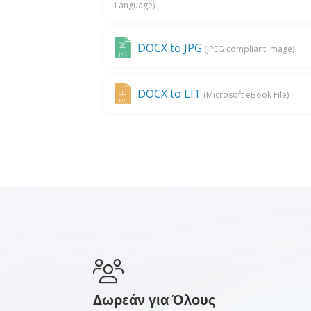
Language)
DOCX to JPG
(JPEG compliant image)
DOCX to LIT
(Microsoft eBook File)
Δωρεάν για Όλους