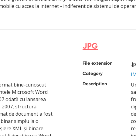
mobile cu acces la internet - indiferent de sistemul de operare
JPG
File extension
.j
Category
I
Description
ormat bine-cunoscut
Un
tele Microsoft Word.
sa
07 odată cu lansarea
fr
e 2007, structura
di
mat de document a fost
de
 binar simplu la o
co
șiere XML și binare.
re
pot fi deschise cu Word
im