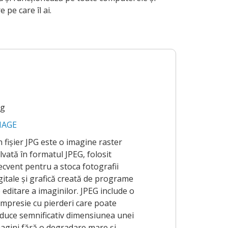
 pe care îl ai.
pg
MAGE
 fișier JPG este o imagine raster
lvată în formatul JPEG, folosit
ecvent pentru a stoca fotografii
gitale și grafică creată de programe
 editare a imaginilor. JPEG include o
mpresie cu pierderi care poate
duce semnificativ dimensiunea unei
agini fără o degradare mare și