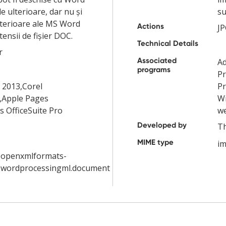
le ulterioare, dar nu și
su
nterioare ale MS Word
Actions
JP
ensii de fișier DOC.
Technical Details
r
Associated
Ad
programs
Pr
 2013,Corel
Pr
,Apple Pages
Wi
 OfficeSuite Pro
w
Developed by
T
MIME type
im
d.openxmlformats-
.wordprocessingml.document