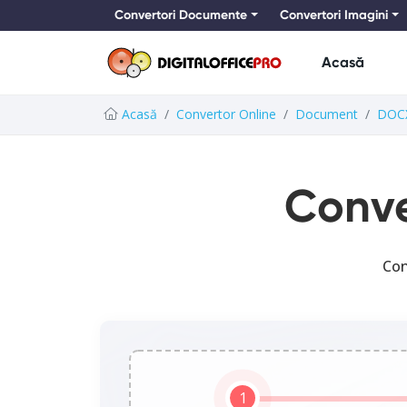
Convertori Documente
Convertori Imagini
Acasă
Acasă
Convertor Online
Document
DOC
Conve
Con
1