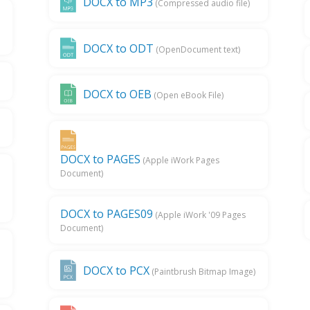
DOCX to MP3
(Compressed audio file)
DOCX to ODT
(OpenDocument text)
DOCX to OEB
(Open eBook File)
DOCX to PAGES
(Apple iWork Pages
Document)
DOCX to PAGES09
(Apple iWork '09 Pages
Document)
DOCX to PCX
(Paintbrush Bitmap Image)