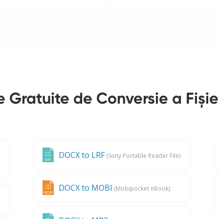
e Gratuite de Conversie a Fiși
DOCX to LRF
(Sony Portable Reader File)
DOCX to MOBI
(Mobipocket eBook)