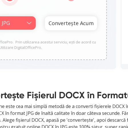
OfficePro. Prin utilizarea acestui serviciu, ești de acord cu
tilizare DigitalOfficePro.
tește Fișierul DOCX în Forma
e este cea mai simplă metodă de a converti fișierele DOCX î
n format JPG de înaltă calitate în doar câteva secunde. Fără 
 Alege fișierul DOCX, apasă pe 'convertește', apoi descarcă f
stru gratuit online DOCX în JPG este 100% sigur, super rapi