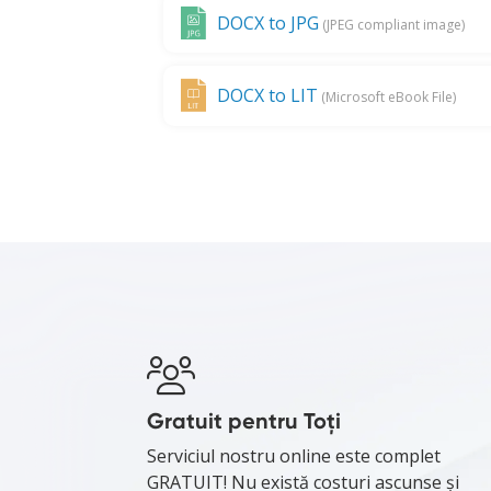
DOCX to JPG
(JPEG compliant image)
DOCX to LIT
(Microsoft eBook File)
Gratuit pentru Toți
Serviciul nostru online este complet
GRATUIT! Nu există costuri ascunse și