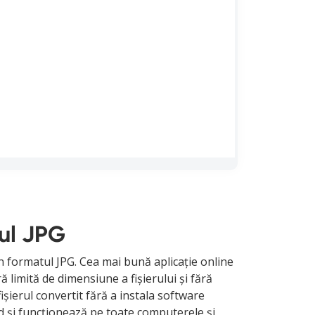
tul JPG
n formatul JPG. Cea mai bună aplicație online
limită de dimensiune a fișierului și fără
ișierul convertit fără a instala software
d și funcționează pe toate computerele și