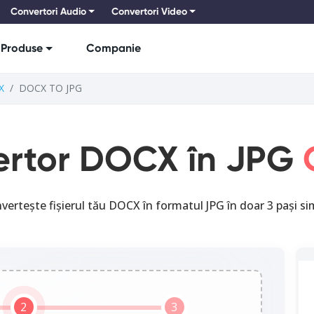
Convertori Audio
Convertori Video
Produse
Companie
X
DOCX TO JPG
rtor DOCX în JPG
O
vertește fișierul tău DOCX în formatul JPG în doar 3 pași sim
2
3