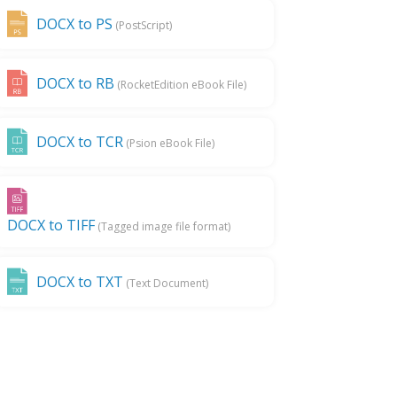
DOCX to PS
(PostScript)
DOCX to RB
(RocketEdition eBook File)
DOCX to TCR
(Psion eBook File)
DOCX to TIFF
(Tagged image file format)
DOCX to TXT
(Text Document)