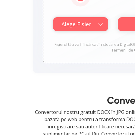
Alege Fișier
Fișierul tău va fi încărcat în stocarea Digital
Termenii de U
Conver
Convertorul nostru gratuit DOCX în JPG onlin
bazată pe web pentru a transforma DOCX î
înregistrare sau autentificare necesară.
suplimentar pe PC-ul tău. Convertorul no