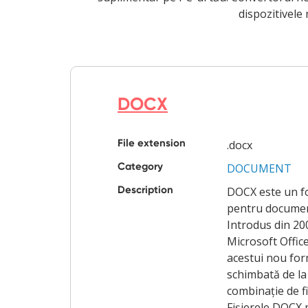
dispozitivele 
DOCX
File extension
.docx
Category
DOCUMENT
Description
DOCX este un f
pentru documen
Introdus din 20
Microsoft Offic
acestui nou for
schimbată de la
combinație de fi
Fișierele DOCX 