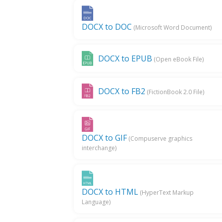
DOCX to DOC
(Microsoft Word Document)
DOCX to EPUB
(Open eBook File)
DOCX to FB2
(FictionBook 2.0 File)
DOCX to GIF
(Compuserve graphics
interchange)
DOCX to HTML
(HyperText Markup
Language)