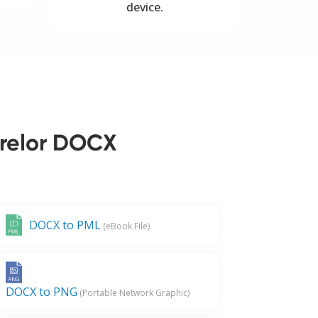
device.
erelor DOCX
DOCX to PML
(eBook File)
DOCX to PNG
(Portable Network Graphic)