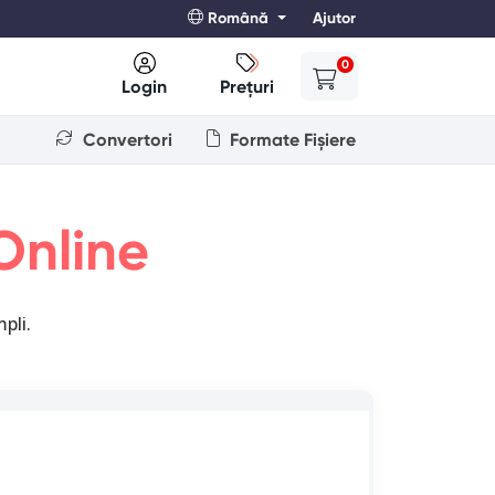
Română
Ajutor
0
Login
Prețuri
Convertori
Formate Fișiere
nline
pli.