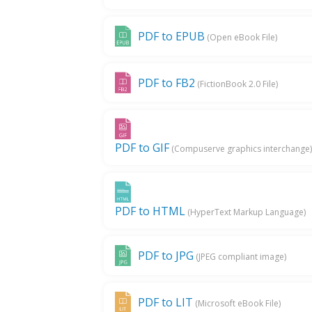
PDF to EPUB
(Open eBook File)
PDF to FB2
(FictionBook 2.0 File)
PDF to GIF
(Compuserve graphics interchange
PDF to HTML
(HyperText Markup Language)
PDF to JPG
(JPEG compliant image)
PDF to LIT
(Microsoft eBook File)