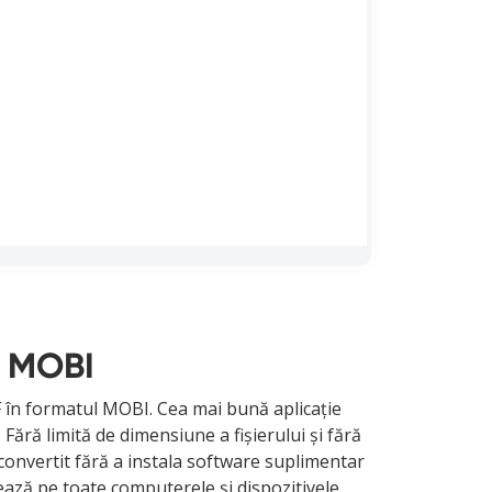
l MOBI
 în formatul MOBI. Cea mai bună aplicație
ără limită de dimensiune a fișierului și fără
 convertit fără a instala software suplimentar
ează pe toate computerele și dispozitivele