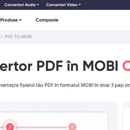
Convertori Audio
Convertori Video
Produse
Companie
PDF TO MOBI
ertor PDF în MOBI
O
vertește fișierul tău PDF în formatul MOBI în doar 3 pași sim
2
3