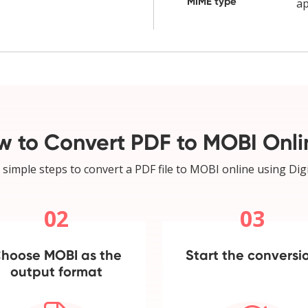
MIME type
ap
w to Convert PDF to MOBI Onli
 simple steps to convert a PDF file to MOBI online using Digi
02
03
hoose MOBI as the
Start the conversi
output format