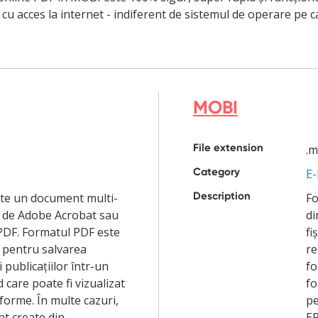
cu acces la internet - indiferent de sistemul de operare pe car
MOBI
File extension
.m
Category
E
Description
ste un document multi-
Fo
t de Adobe Acrobat sau
di
 PDF. Formatul PDF este
fi
t pentru salvarea
re
publicațiilor într-un
fo
care poate fi vizualizat
fo
forme. În multe cazuri,
pe
nt create din
EP