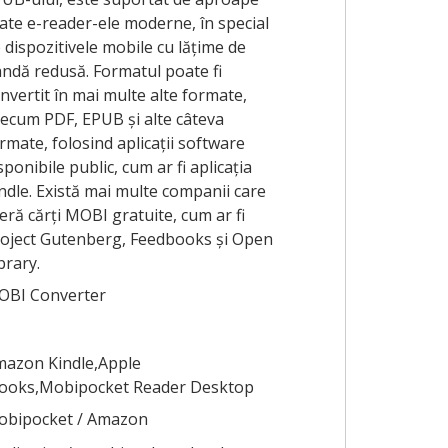
ate e-reader-ele moderne, în special
 dispozitivele mobile cu lățime de
ndă redusă. Formatul poate fi
nvertit în mai multe alte formate,
ecum PDF, EPUB și alte câteva
rmate, folosind aplicații software
sponibile public, cum ar fi aplicația
ndle. Există mai multe companii care
eră cărți MOBI gratuite, cum ar fi
oject Gutenberg, Feedbooks și Open
brary.
OBI Converter
azon Kindle,Apple
ooks,Mobipocket Reader Desktop
obipocket / Amazon