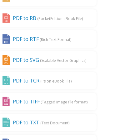
PDF to RB
(RocketEdition eBook File)
PDF to RTF
(Rich Text Format)
PDF to SVG
(Scalable Vector Graphics)
PDF to TCR
(Psion eBook File)
PDF to TIFF
(Tagged image file format)
PDF to TXT
(Text Document)