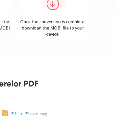
 start
Once the conversion is complete,
 MOBI.
download the MOBI file to your
device.
erelor PDF
PDF to PS
(PostScript)