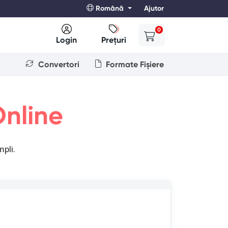
Română
Ajutor
0
Login
Prețuri
Convertori
Formate Fișiere
nline
pli.