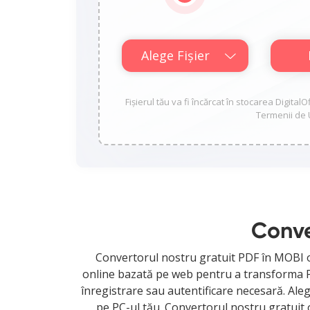
Alege Fișier
Fișierul tău va fi încărcat în stocarea Digital
Termenii de U
Conve
Convertorul nostru gratuit PDF în MOBI o
online bazată pe web pentru a transforma PDF
înregistrare sau autentificare necesară. Aleg
pe PC-ul tău. Convertorul nostru gratuit 