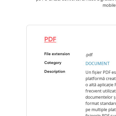
mobile 
PDF
File extension
.pdf
Category
DOCUMENT
Description
Un fișier PDF e
platformă crea
o altă aplicație
frecvent utiliza
documentelor și 
format standard 
pe multiple plat
fișierele PDF su