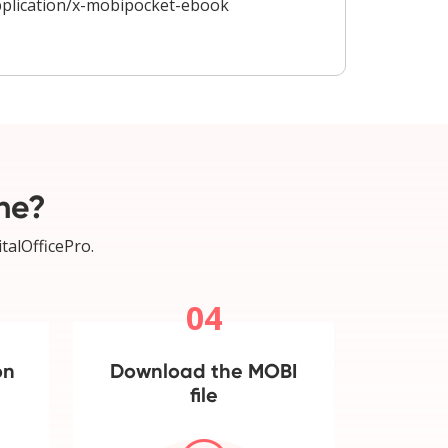
plication/x-mobipocket-ebook
ne?
talOfficePro.
04
on
Download the MOBI
file