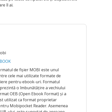
e îl ai.
obi
-BOOK
rmatul de fișier MOBI este unul
ntre cele mai utilizate formate de
șiere pentru ebook-uri. Formatul
prezintă o îmbunătățire a vechiului
rmat OEB (Open Ebook Format) și a
st utilizat ca format proprietar
ntru Mobipocket Reader. Asemenea
UB-ului, este suportat de aproape