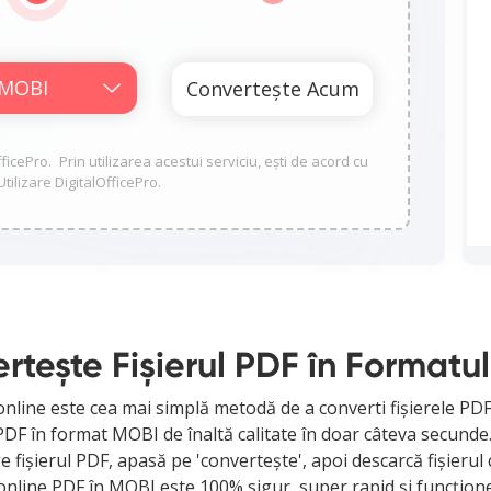
OfficePro. Prin utilizarea acestui serviciu, ești de acord cu
tilizare DigitalOfficePro.
rtește Fișierul PDF în Formatu
nline este cea mai simplă metodă de a converti fișierele PDF
 în format MOBI de înaltă calitate în doar câteva secunde. F
e fișierul PDF, apasă pe 'convertește', apoi descarcă fișierul
online PDF în MOBI este 100% sigur, super rapid și funcțion