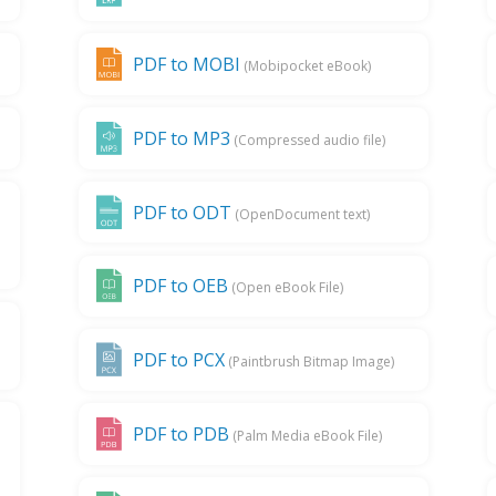
PDF to MOBI
(Mobipocket eBook)
PDF to MP3
(Compressed audio file)
PDF to ODT
(OpenDocument text)
PDF to OEB
(Open eBook File)
PDF to PCX
(Paintbrush Bitmap Image)
PDF to PDB
(Palm Media eBook File)