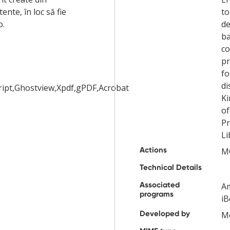
nte, în loc să fie
to
o.
de
ba
co
pr
fo
di
ript,Ghostview,Xpdf,gPDF,Acrobat
Ki
of
Pr
Li
Actions
M
Technical Details
Associated
Am
programs
iB
Developed by
M