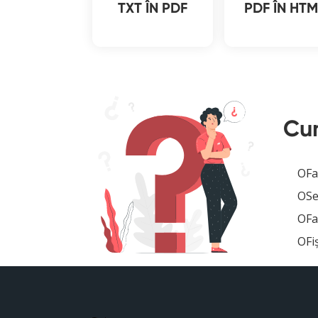
TXT ÎN PDF
PDF ÎN HTM
Cum
Fa
Se
Fa
Fi