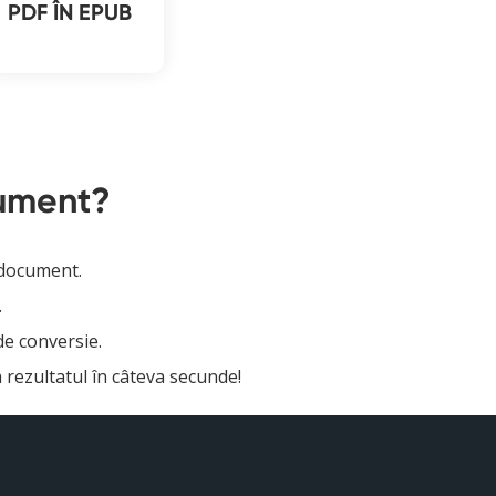
PDF ÎN EPUB
cument?
e document.
.
de conversie.
a rezultatul în câteva secunde!