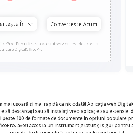
OfficePro. Prin utilizarea acestui serviciu, ești de acord cu
tilizare DigitalOfficePro.
mai ușoară și mai rapidă ca niciodată! Aplicația web DigitalO
e să descărcați sau să instalați vreo aplicație sau extensie
ți peste 100 de formate de documente în opțiuni populare pr
cePro, aveți acces la un instrument gratuit și sigur pentru 
formate de documente în cel mai simplu mod posibil.