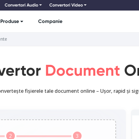
Convertori Audio
Convertori Video
Produse
Companie
nte
vertor
Document
On
nvertește fișierele tale document online – Ușor, rapid și sig
2
3