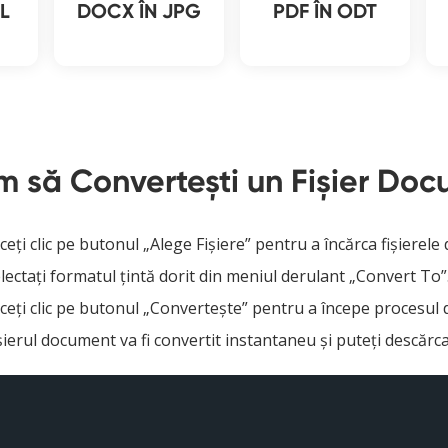
L
DOCX ÎN JPG
PDF ÎN ODT
 să Convertești un Fişier Do
ceți clic pe butonul „Alege Fișiere” pentru a încărca fișierel
lectați formatul țintă dorit din meniul derulant „Convert To”
ceți clic pe butonul „Convertește” pentru a începe procesul 
șierul document va fi convertit instantaneu și puteți descărc