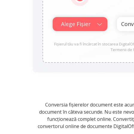
Alege Fișier
Fișierul tău va fi încărcat în stocarea Digital
Termenii de U
Conversia fișierelor document este acum 
document în câteva secunde. Nu este nevoi
funcționează complet online. Converti
convertorul online de documente DigitalOffi