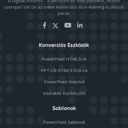
A DigitalOfficePro - a Microsoft és Intel partnere, vezető
szerepet tölt be az online konverziós és e-learning eszközök
piacán.
Konverziós Eszközök
PowerPoint HTML5-re
PPT-ről HTML5 SDK-ra
PowerPoint Videóvá
Interaktív Kvízkészítő
Sablonok
PowerPoint Sablonok