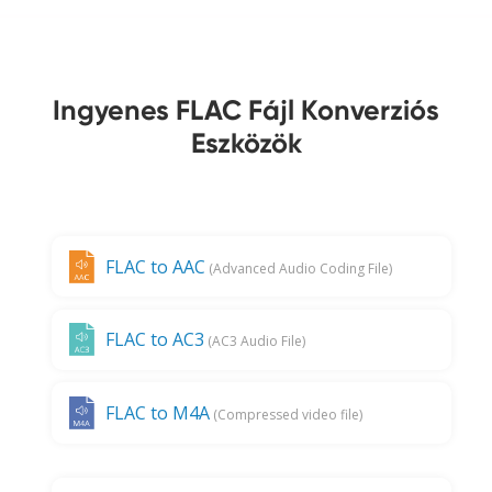
Ingyenes FLAC Fájl Konverziós
Eszközök
FLAC to AAC
(Advanced Audio Coding File)
FLAC to AC3
(AC3 Audio File)
FLAC to M4A
(Compressed video file)