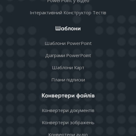
PowerPoint у Відео
Інтерактивний Конструктор Тестів
Шаблони
Шаблони PowerPoint
Діаграми PowerPoint
Шаблони Карт
Плани підписки
Конвертери файлів
Конвертери документів
Конвертери зображень
Конвертери аудіо