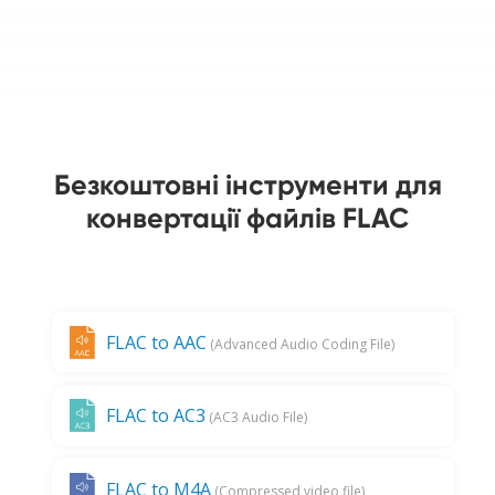
Безкоштовні інструменти для
конвертації файлів FLAC
FLAC to AAC
(Advanced Audio Coding File)
FLAC to AC3
(AC3 Audio File)
FLAC to M4A
(Compressed video file)