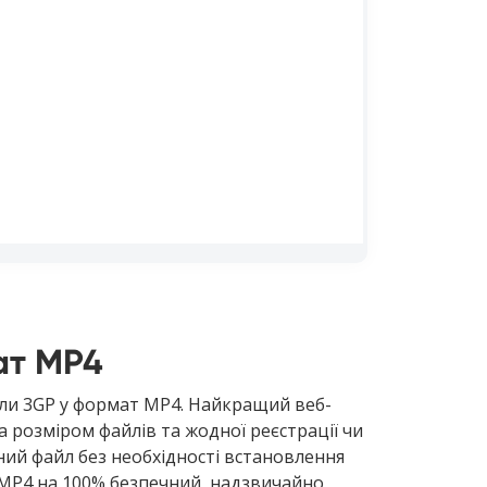
ат MP4
ли 3GP у формат MP4. Найкращий веб-
 розміром файлів та жодної реєстрації чи
ний файл без необхідності встановлення
MP4 на 100% безпечний, надзвичайно