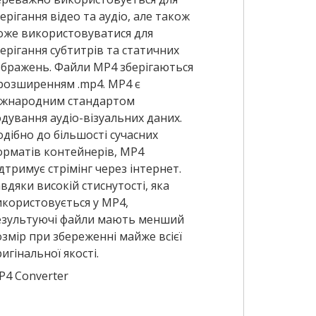
ерігання відео та аудіо, але також
оже використовуватися для
ерігання субтитрів та статичних
ображень. Файли MP4 зберігаються
 розширенням .mp4. MP4 є
іжнародним стандартом
дування аудіо-візуальних даних.
дібно до більшості сучасних
орматів контейнерів, MP4
дтримує стрімінг через інтернет.
вдяки високій стиснутості, яка
икористовується у MP4,
езультуючі файли мають менший
змір при збереженні майже всієї
игінальної якості.
P4 Converter