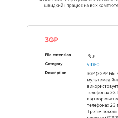
швидкий і працює на всіх комп’юте
3GP
File extension
.3gp
Category
VIDEO
Description
3GP (3GPP File 
мультимедійни
використовуєт
телефонах 3G.
відтворюватис
телефонах 2G 
Третім поколі
проекту (3GPP