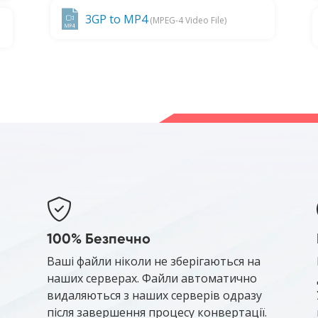
3GP to MP4
(MPEG-4 Video File)
100% Безпечно
Ваші файли ніколи не зберігаються на
наших серверах. Файли автоматично
видаляються з наших серверів одразу
після завершення процесу конвертації.