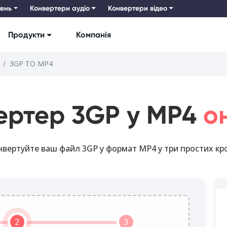
ень
Конвертери аудіо
Конвертери відео
Продукти
Компанія
3GP TO MP4
ертер 3GP у MP4
о
нвертуйте ваш файл 3GP у формат MP4 у три простих кро
2
3