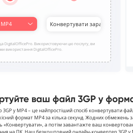
DigitalOfficePro. Використовуючи цю послугу, ви
и використання DigitalOfficePro.
ртуйте ваш файл 3GP у форм
3GP у MP4 – це найпростіший спосіб конвертувати фай
існий формат MP4 за кілька секунд. Жодних обмежень за
ть «Конвертувати», а потім завантажте ваш конвертова
ння на ПК. Наш безкоштовний онлайн-конвертер 3GP у 