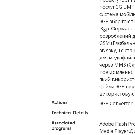
послуг 3G UMT
система мобіль
3GP зберігают
.3gp. Формат ф
розроблений дл
GSM (Глобальн
зв'язку) і є с
для медіафайлі
через MMS (Сл
повідомлень). 
який використ
файли 3GP пе
використовуют
Actions
3GP Converter
Technical Details
Associated
Adobe Flash Pr
programs
Media Player,Q