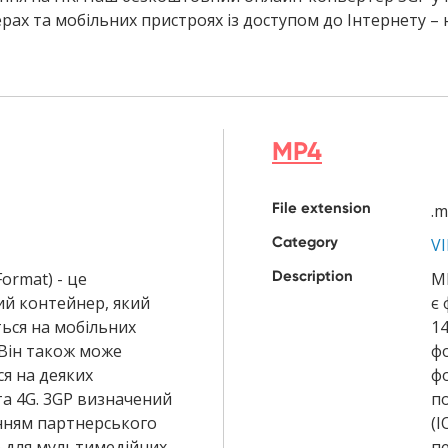
рах та мобільних пристроях із доступом до Інтернету – 
MP4
File extension
.
Category
V
Description
Format) - це
MP
й контейнер, який
є 
ься на мобільних
14
 Він також може
фо
я на деяких
ф
та 4G. 3GP визначений
по
нням партнерського
(I
) для мультимедійних
п