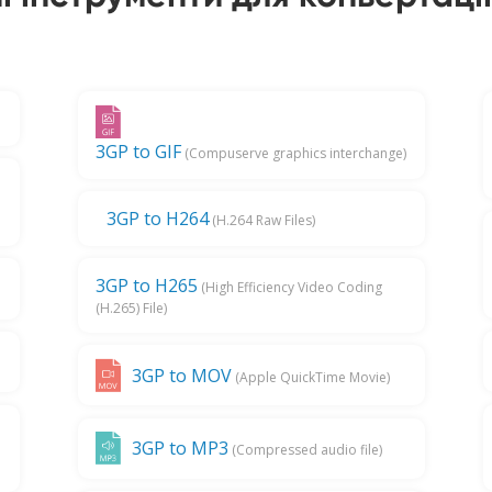
3GP to GIF
(Compuserve graphics interchange)
3GP to H264
(H.264 Raw Files)
3GP to H265
(High Efficiency Video Coding
(H.265) File)
3GP to MOV
(Apple QuickTime Movie)
3GP to MP3
(Compressed audio file)