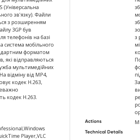
S (Універсальна
зб
ного зв'язку). Файли
м
ься з розширенням
зб
айлу 3GP був
з
я телефонів на базі
з
а система мобільного
м
тандартним форматом
ко
в, які відправляються
По
ужба мультимедійних
ф
На відміну від MP4,
пі
овує кодек H.263,
За
реважно
в
ь кодек H.263.
р
ро
ор
Actions
M
ofessional,Windows
Technical Details
uickTime Player,VLC