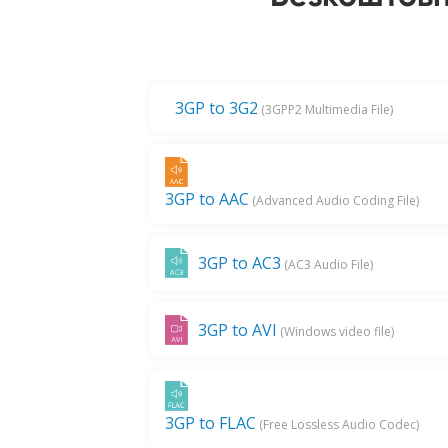
3GP to 3G2
(3GPP2 Multimedia File)
3GP to AAC
(Advanced Audio Coding File)
3GP to AC3
(AC3 Audio File)
3GP to AVI
(Windows video file)
3GP to FLAC
(Free Lossless Audio Codec)