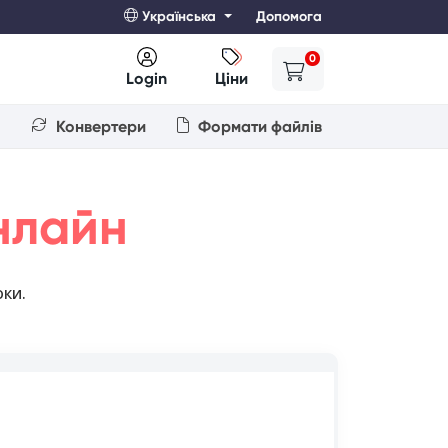
Українська
Допомога
0
Login
Ціни
Конвертери
Формати файлів
нлайн
ки.