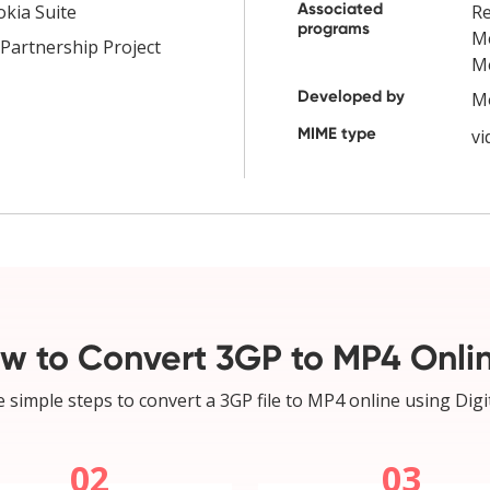
Associated
kia Suite
Re
programs
Me
Partnership Project
Me
Developed by
Mo
MIME type
v
w to Convert 3GP to MP4 Onli
 simple steps to convert a 3GP file to MP4 online using Digi
02
03