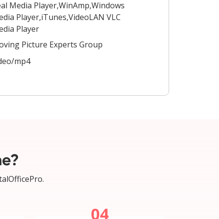
al Media Player,WinAmp,Windows
dia Player,iTunes,VideoLAN VLC
dia Player
ving Picture Experts Group
ideo/mp4
ne?
talOfficePro.
04