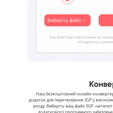
Виберіть файл
Ваш файл буде завантажено до сховища 
погоджуєтеся з умовам
Конве
Наш безкоштовний онлайн-конвертер 
додаток для перетворення 3GP у високояк
входу. Виберіть ваш файл 3GP, натисні
додаткового програмного забезпече