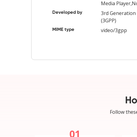
Media Player,No
Developed by
3rd Generation 
(3GPP)
MIME type
video/3gpp
Ho
Follow these
01