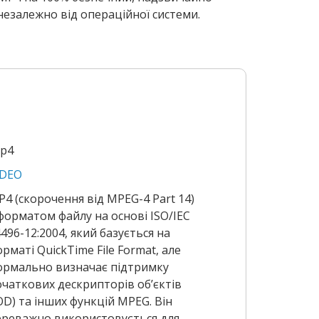
незалежно від операційної системи.
mp4
IDEO
4 (скорочення від MPEG-4 Part 14)
форматом файлу на основі ISO/IEC
496-12:2004, який базується на
рматі QuickTime File Format, але
ормально визначає підтримку
чаткових дескрипторів об’єктів
OD) та інших функцій MPEG. Він
ереважно використовується для