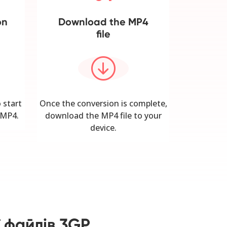
on
Download the MP4
file
 start
Once the conversion is complete,
 MP4.
download the MP4 file to your
device.
ї файлів 3GP