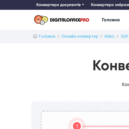
Конвертери документів
Конвертери зображ
Головна
Головна
Онлайн-конвертер
Video
3GP
Конв
Ко
1