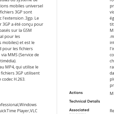
ions mobiles universel
pr
fichiers 3GP sont
vi
 l'extension .3gp. Le
ég
er 3GP a été conçu pour
ti
basés sur la GSM
MP
al pour les
.m
mobiles) et est le
in
 pour les fichiers
l'
 via MMS (Service de
co
timédia).
ch
u MP4, qui utilise le
ra
 fichiers 3GP utilisent
da
e codec H.263.
pl
pr
Actions
M
Technical Details
ofessional,Windows
Associated
uickTime Player,VLC
Re