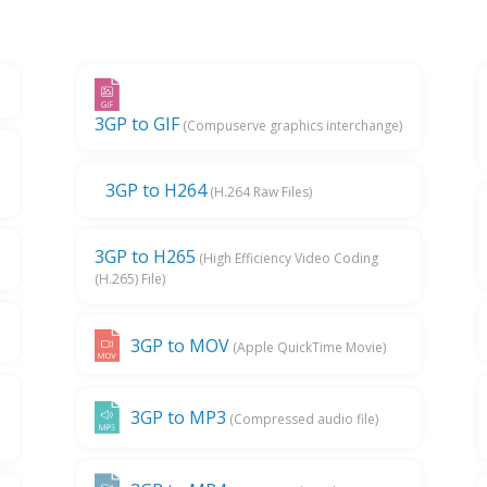
3GP to GIF
(Compuserve graphics interchange)
3GP to H264
(H.264 Raw Files)
3GP to H265
(High Efficiency Video Coding
(H.265) File)
3GP to MOV
(Apple QuickTime Movie)
3GP to MP3
(Compressed audio file)