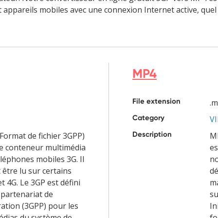
 appareils mobiles avec une connexion Internet active, quel 
MP4
File extension
.
Category
V
Description
Format de fichier 3GPP)
MP
de conteneur multimédia
es
téléphones mobiles 3G. Il
no
être lu sur certains
dé
t 4G. Le 3GP est défini
ma
 partenariat de
su
ation (3GPP) pour les
In
édias du système de
fo