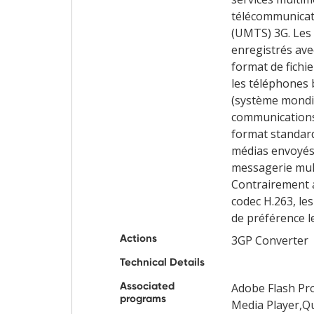
télécommunicat
(UMTS) 3G. Les 
enregistrés avec
format de fichi
les téléphones 
(système mondi
communications 
format standard
médias envoyés
messagerie mul
Contrairement a
codec H.263, les
de préférence l
Actions
3GP Converter
Technical Details
Associated
Adobe Flash Pr
programs
Media Player,Q