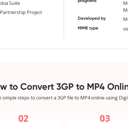
programs
kia Suite
Me
Me
Partnership Project
Developed by
Mo
MIME type
v
w to Convert 3GP to MP4 Onli
 simple steps to convert a 3GP file to MP4 online using Digi
02
03