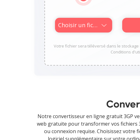
Choisir un fichier
Votre fichier sera téléversé dans le stockage D
Conditions d'uti
Convert
Notre convertisseur en ligne gratuit 3GP ve
web gratuite pour transformer vos fichiers 3
ou connexion requise. Choisissez votre fic
logiciel supplémentaire sur votre ordin