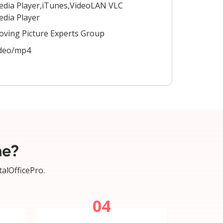
dia Player,iTunes,VideoLAN VLC
dia Player
ving Picture Experts Group
ideo/mp4
ne?
talOfficePro.
04