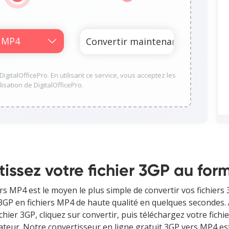
igitalOfficePro. En utilisant ce service, vous acceptez les
lisation de DigitalOfficePro.
issez votre fichier 3GP au fo
rs MP4 est le moyen le plus simple de convertir vos fichiers
GP en fichiers MP4 de haute qualité en quelques secondes. Aucu
hier 3GP, cliquez sur convertir, puis téléchargez votre fichie
ateur. Notre convertisseur en ligne gratuit 3GP vers MP4 est