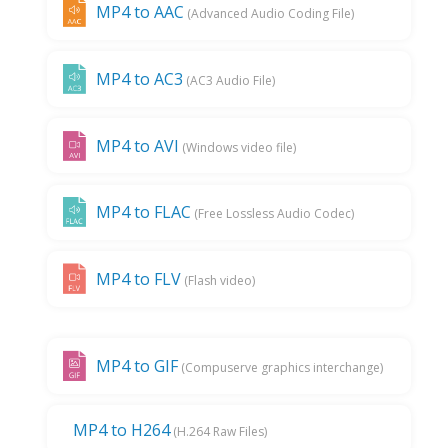
MP4 to AAC
(Advanced Audio Coding File)
MP4 to AC3
(AC3 Audio File)
MP4 to AVI
(Windows video file)
MP4 to FLAC
(Free Lossless Audio Codec)
MP4 to FLV
(Flash video)
MP4 to GIF
(Compuserve graphics interchange)
MP4 to H264
(H.264 Raw Files)