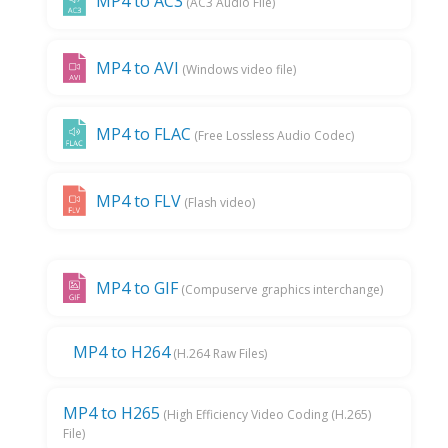
MP4 to AC3
(AC3 Audio File)
MP4 to AVI
(Windows video file)
MP4 to FLAC
(Free Lossless Audio Codec)
MP4 to FLV
(Flash video)
MP4 to GIF
(Compuserve graphics interchange)
MP4 to H264
(H.264 Raw Files)
MP4 to H265
(High Efficiency Video Coding (H.265)
File)