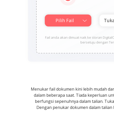
Pilih Fail
Fail anda akan dimuat naik ke storan Digit
bersetuju dengan Ter
Menukar fail dokumen kini lebih mudah da
dalam beberapa saat. Tiada keperluan u
berfungsi sepenuhnya dalam talian. Tuka
Dengan penukar dokumen dalam talian D