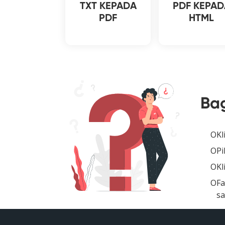
TXT KEPADA
PDF KEPAD
PDF
HTML
Ba
Kl
Pi
Kl
Fa
sa