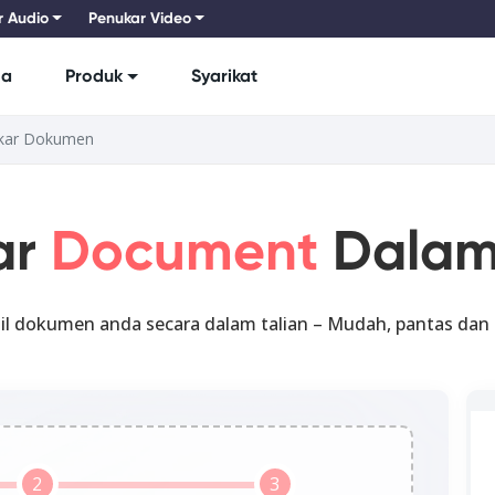
r Audio
Penukar Video
ma
Produk
Syarikat
kar Dokumen
ar
Document
Dalam 
il dokumen anda secara dalam talian – Mudah, pantas dan 
2
3