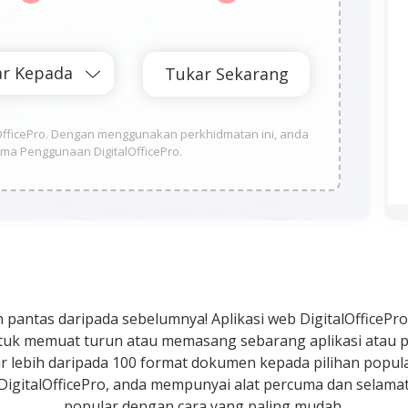
alOfficePro. Dengan menggunakan perkhidmatan ini, anda
ma Penggunaan DigitalOfficePro.
n pantas daripada sebelumnya! Aplikasi web DigitalOffice
ntuk memuat turun atau memasang sebarang aplikasi atau 
r lebih daripada 100 format dokumen kepada pilihan popular
igitalOfficePro, anda mempunyai alat percuma dan selam
popular dengan cara yang paling mudah.