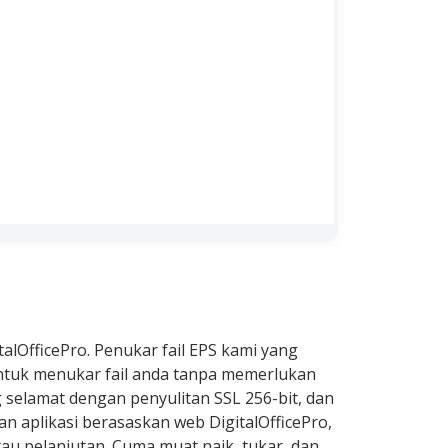
lOfficePro. Penukar fail EPS kami yang
ntuk menukar fail anda tanpa memerlukan
 selamat dengan penyulitan SSL 256-bit, dan
n aplikasi berasaskan web DigitalOfficePro,
u pelanjutan. Cuma muat naik, tukar, dan