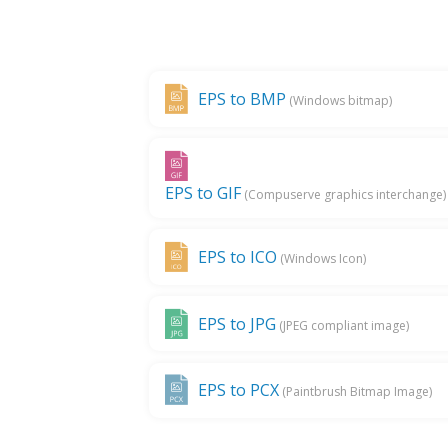
EPS to BMP
(Windows bitmap)
EPS to GIF
(Compuserve graphics interchange)
EPS to ICO
(Windows Icon)
EPS to JPG
(JPEG compliant image)
EPS to PCX
(Paintbrush Bitmap Image)