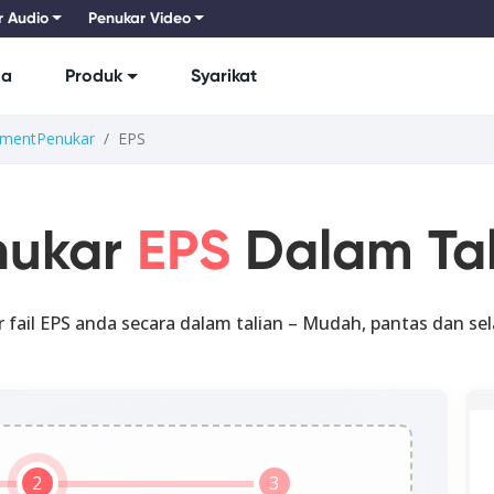
r Audio
Penukar Video
ma
Produk
Syarikat
mentPenukar
EPS
nukar
EPS
Dalam Tal
 fail EPS anda secara dalam talian – Mudah, pantas dan se
2
3