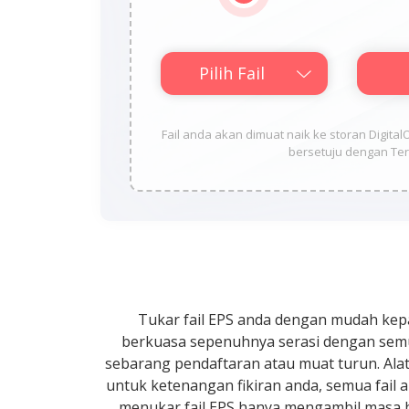
Pilih Fail
Fail anda akan dimuat naik ke storan Digit
bersetuju dengan Ter
Tukar fail EPS anda dengan mudah kepa
berkuasa sepenuhnya serasi dengan semu
sebarang pendaftaran atau muat turun. Alat
untuk ketenangan fikiran anda, semua fail 
menukar fail EPS hanya mengambil masa b