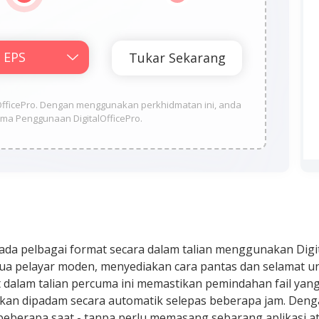
alOfficePro. Dengan menggunakan perkhidmatan ini, anda
ma Penggunaan DigitalOfficePro.
da pelbagai format secara dalam talian menggunakan Digita
a pelayar moden, menyediakan cara pantas dan selamat u
 dalam talian percuma ini memastikan pemindahan fail yang
akan dipadam secara automatik selepas beberapa jam. Denga
eberapa saat - tanpa perlu memasang sebarang aplikasi ata