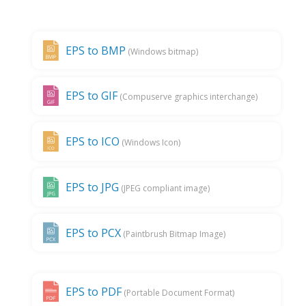
EPS to BMP
(Windows bitmap)
EPS to GIF
(Compuserve graphics interchange)
EPS to ICO
(Windows Icon)
EPS to JPG
(JPEG compliant image)
EPS to PCX
(Paintbrush Bitmap Image)
EPS to PDF
(Portable Document Format)