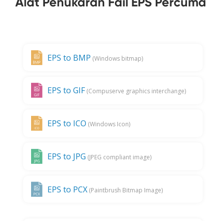
Alat Penukaran Fail EPS Percuma
EPS to BMP
(Windows bitmap)
EPS to GIF
(Compuserve graphics interchange)
EPS to ICO
(Windows Icon)
EPS to JPG
(JPEG compliant image)
EPS to PCX
(Paintbrush Bitmap Image)