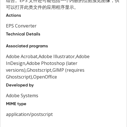
组合。EPS 文件还可能包括一个内嵌的位图预览图像，供
可以打开此类文件的应用程序显示。
Actions
EPS Converter
Technical Details
Associated programs
Adobe Acrobat,Adobe Illustrator,Adobe
InDesign,Adobe Photoshop (later
versions),Ghostscript,GIMP (requires
Ghostscript),OpenOffice
Developed by
Adobe Systems
MIME type
application/postscript