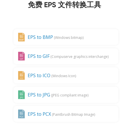
免费 EPS 文件转换工具
EPS to BMP
(Windows bitmap)
EPS to GIF
(Compuserve graphics interchange)
EPS to ICO
(Windows Icon)
EPS to JPG
(JPEG compliant image)
EPS to PCX
(Paintbrush Bitmap Image)