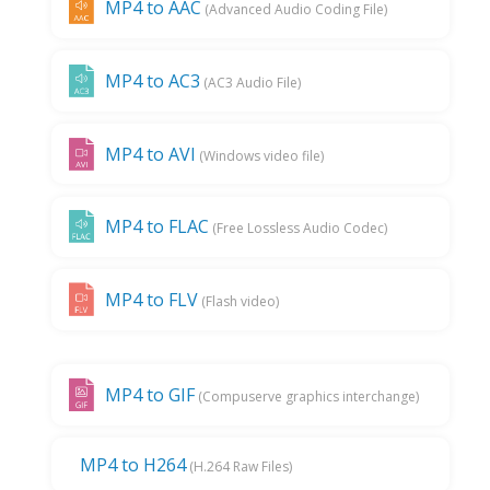
MP4 to AAC
(Advanced Audio Coding File)
MP4 to AC3
(AC3 Audio File)
MP4 to AVI
(Windows video file)
MP4 to FLAC
(Free Lossless Audio Codec)
MP4 to FLV
(Flash video)
MP4 to GIF
(Compuserve graphics interchange)
MP4 to H264
(H.264 Raw Files)