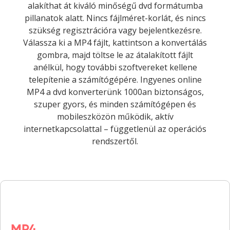
alakíthat át kiváló minőségű dvd formátumba
pillanatok alatt. Nincs fájlméret-korlát, és nincs
szükség regisztrációra vagy bejelentkezésre.
Válassza ki a MP4 fájlt, kattintson a konvertálás
gombra, majd töltse le az átalakított fájlt
anélkül, hogy további szoftvereket kellene
telepítenie a számítógépére. Ingyenes online
MP4 a dvd konverterünk 1000an biztonságos,
szuper gyors, és minden számítógépen és
mobileszközön működik, aktív
internetkapcsolattal – függetlenül az operációs
rendszertől.
MP4