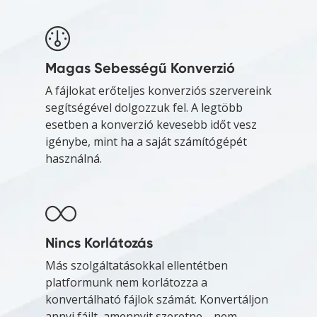
Magas Sebességű Konverzió
A fájlokat erőteljes konverziós szervereink
segítségével dolgozzuk fel. A legtöbb
esetben a konverzió kevesebb időt vesz
igénybe, mint ha a saját számítógépét
használná.
Nincs Korlátozás
Más szolgáltatásokkal ellentétben
platformunk nem korlátozza a
konvertálható fájlok számát. Konvertáljon
annyi fájlt, amennyit szeretne—nem