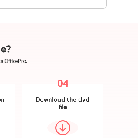
ne?
alOfficePro.
04
on
Download the dvd
file