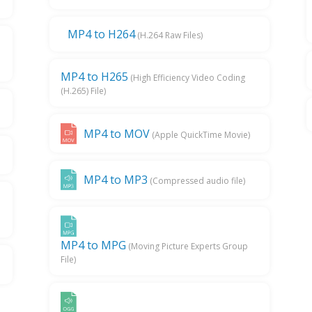
MP4 to H264
(H.264 Raw Files)
MP4 to H265
(High Efficiency Video Coding
(H.265) File)
MP4 to MOV
(Apple QuickTime Movie)
MP4 to MP3
(Compressed audio file)
MP4 to MPG
(Moving Picture Experts Group
File)