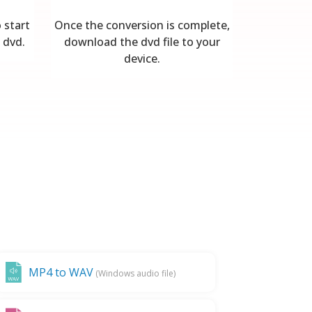
 start
Once the conversion is complete,
 dvd.
download the dvd file to your
device.
MP4 to WAV
(Windows audio file)