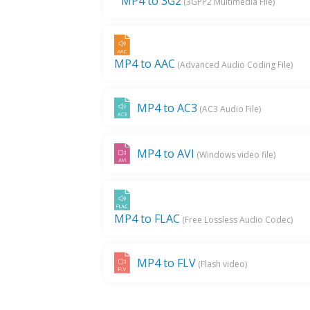
MP4 to 3G2
(3GPP2 Multimedia File)
MP4 to AAC
(Advanced Audio Coding File)
MP4 to AC3
(AC3 Audio File)
MP4 to AVI
(Windows video file)
MP4 to FLAC
(Free Lossless Audio Codec)
MP4 to FLV
(Flash video)