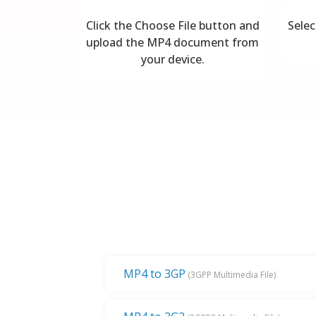
Click the Choose File button and
Selec
upload the MP4 document from
your device.
MP4 to 3GP
(3GPP Multimedia File)