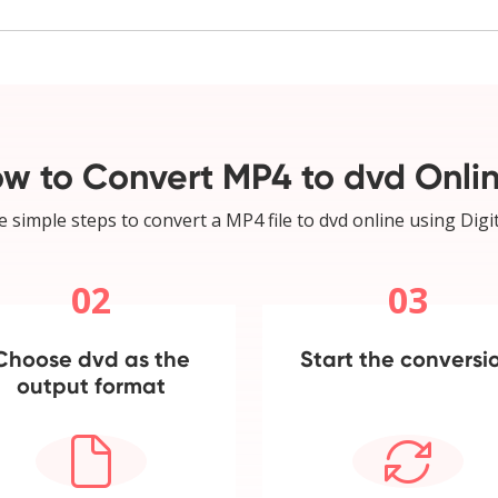
w to Convert MP4 to dvd Onli
e simple steps to convert a MP4 file to dvd online using Digit
02
03
Choose dvd as the
Start the conversi
output format