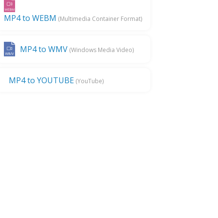
MP4 to WEBM
(Multimedia Container Format)
MP4 to WMV
(Windows Media Video)
MP4 to YOUTUBE
(YouTube)