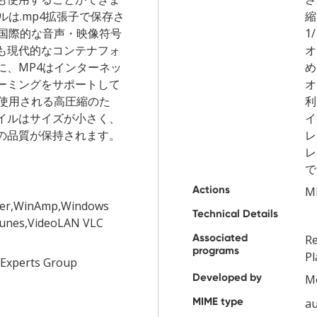
ルは.mp4拡張子で保存さ
縮
は国際的な音声・映像符号
1
も現代的なコンテナフォ
オ
に、MP4はインターネッ
め
ーミングをサポートして
オ
で使用される高圧縮のた
利
イルはサイズが小さく、
イ
の品質が保持されます。
レ
レ
で
Actions
M
ayer,WinAmp,Windows
Technical Details
Tunes,VideoLAN VLC
Associated
R
programs
Pl
 Experts Group
Developed by
Mo
MIME type
a