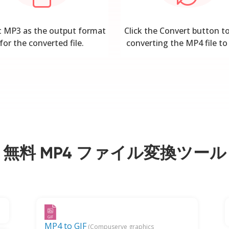
t MP3 as the output format
Click the Convert button to
for the converted file.
converting the MP4 file to
無料 MP4 ファイル変換ツール
MP4 to GIF
(Compuserve graphics