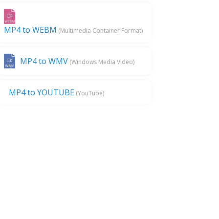
MP4 to WEBM
(Multimedia Container Format)
MP4 to WMV
(Windows Media Video)
MP4 to YOUTUBE
(YouTube)