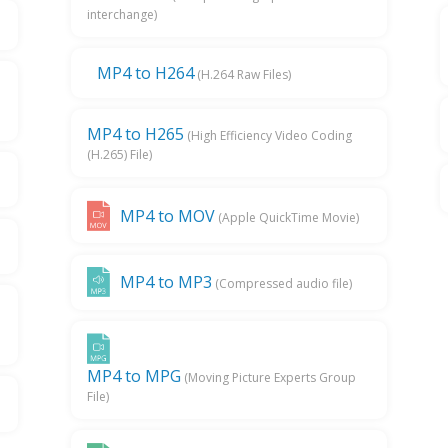
interchange)
MP4 to H264
(H.264 Raw Files)
MP4 to H265
(High Efficiency Video Coding
(H.265) File)
MP4 to MOV
(Apple QuickTime Movie)
MP4 to MP3
(Compressed audio file)
MP4 to MPG
(Moving Picture Experts Group
File)