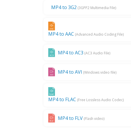
MP4 to 3G2
(3GPP2 Multimedia File)
MP4 to AAC
(Advanced Audio Coding File)
MP4 to AC3
(AC3 Audio File)
MP4 to AVI
(Windows video file)
MP4 to FLAC
(Free Lossless Audio Codec)
MP4 to FLV
(Flash video)