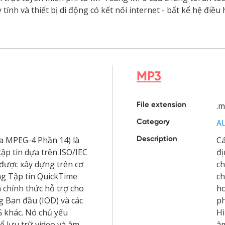
y tính và thiết bị di động có kết nối internet - bất kể hệ điều
MP3
File extension
.
Category
A
Description
ủa MPEG-4 Phần 14) là
Cá
ập tin dựa trên ISO/IEC
đị
 được xây dựng trên cơ
ch
ng Tập tin QuickTime
ch
 chính thức hỗ trợ cho
ho
 Ban đầu (IOD) và các
ph
 khác. Nó chủ yếu
Hì
ể lưu trữ video và âm
âm