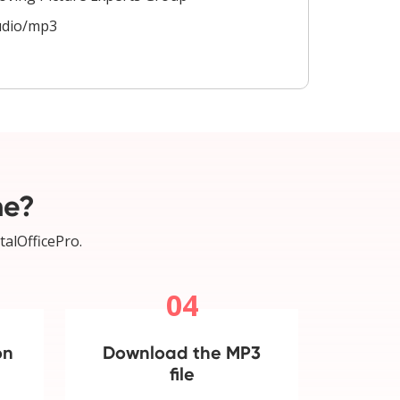
udio/mp3
ne?
talOfficePro.
04
on
Download the MP3
file