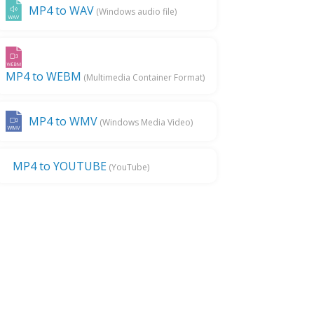
MP4 to WAV
(Windows audio file)
MP4 to WEBM
(Multimedia Container Format)
MP4 to WMV
(Windows Media Video)
MP4 to YOUTUBE
(YouTube)