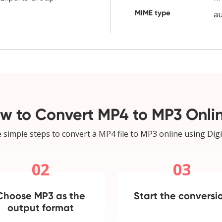
MIME type
a
w to Convert MP4 to MP3 Onli
 simple steps to convert a MP4 file to MP3 online using Digi
02
03
Choose MP3 as the
Start the conversi
output format