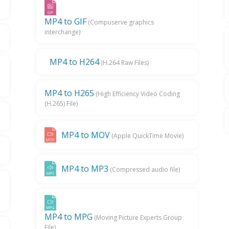
MP4 to GIF
(Compuserve graphics
interchange)
MP4 to H264
(H.264 Raw Files)
MP4 to H265
(High Efficiency Video Coding
(H.265) File)
MP4 to MOV
(Apple QuickTime Movie)
MP4 to MP3
(Compressed audio file)
MP4 to MPG
(Moving Picture Experts Group
File)