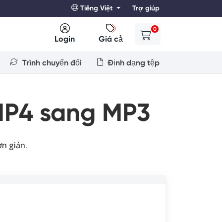
Tiếng Việt
Trợ giúp
0
Login
Giá cả
Trình chuyển đổi
Định dạng tệp
 MP4 sang MP3
n giản.