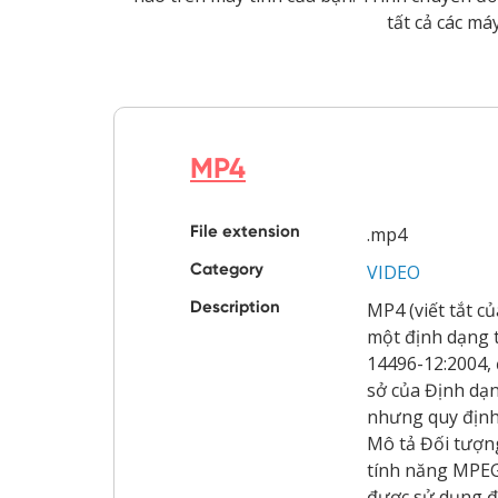
tất cả các má
MP4
File extension
.mp4
Category
VIDEO
Description
MP4 (viết tắt c
một định dạng t
14496-12:2004,
sở của Định dạ
nhưng quy định
Mô tả Đối tượng
tính năng MPEG
được sử dụng đ