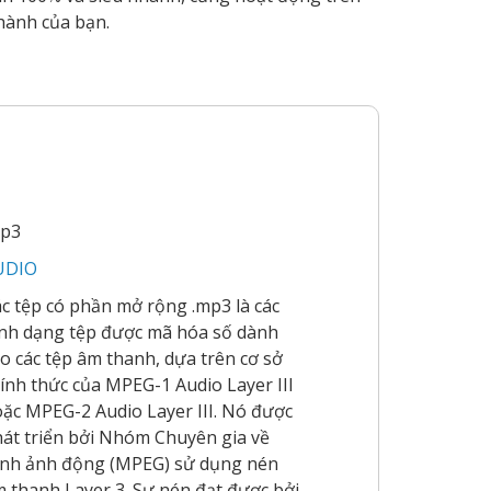
 hành của bạn.
mp3
UDIO
c tệp có phần mở rộng .mp3 là các
nh dạng tệp được mã hóa số dành
o các tệp âm thanh, dựa trên cơ sở
ính thức của MPEG-1 Audio Layer III
ặc MPEG-2 Audio Layer III. Nó được
át triển bởi Nhóm Chuyên gia về
nh ảnh động (MPEG) sử dụng nén
 thanh Layer 3. Sự nén đạt được bởi