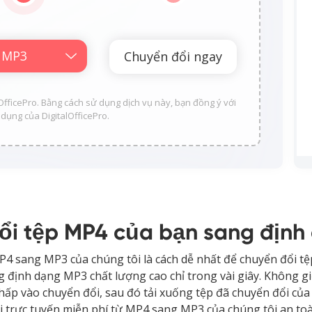
lOfficePro. Bằng cách sử dụng dịch vụ này, bạn đồng ý với
dụng của DigitalOfficePro.
ổi tệp MP4 của bạn sang định
MP4 sang MP3 của chúng tôi là cách dễ nhất để chuyển đổi
 định dạng MP3 chất lượng cao chỉ trong vài giây. Không g
ấp vào chuyển đổi, sau đó tải xuống tệp đã chuyển đổi củ
ổi trực tuyến miễn phí từ MP4 sang MP3 của chúng tôi an to