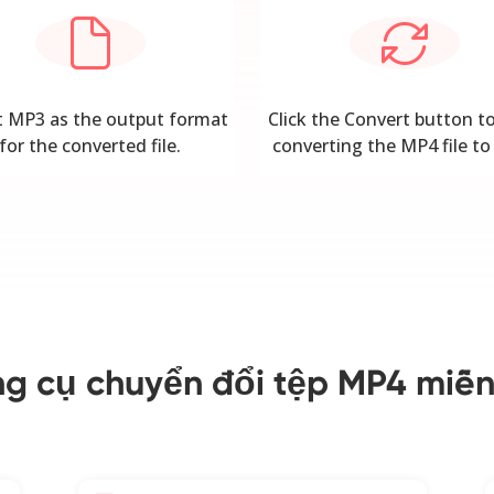
t MP3 as the output format
Click the Convert button to
for the converted file.
converting the MP4 file to
g cụ chuyển đổi tệp MP4 miễn