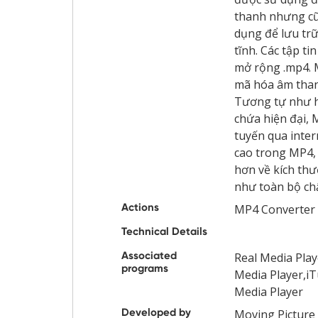
thanh nhưng cũ
dụng để lưu tr
tĩnh. Các tập t
mở rộng .mp4. 
mã hóa âm than
Tương tự như h
chứa hiện đại, 
tuyến qua inte
cao trong MP4, 
hơn về kích th
như toàn bộ ch
Actions
MP4 Converter
Technical Details
Associated
Real Media Pl
programs
Media Player,i
Media Player
Developed by
Moving Picture