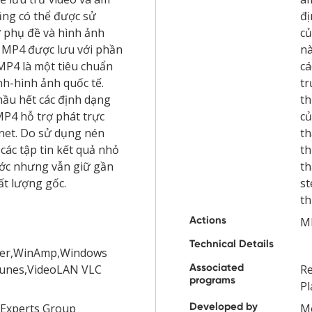
ng có thể được sử
đị
ữ phụ đề và hình ảnh
củ
in MP4 được lưu với phần
nà
MP4 là một tiêu chuẩn
cá
h-hình ảnh quốc tế.
tr
ầu hết các định dạng
th
MP4 hỗ trợ phát trực
củ
rnet. Do sử dụng nén
th
các tập tin kết quả nhỏ
th
ước nhưng vẫn giữ gần
th
ất lượng gốc.
st
t
Actions
M
Technical Details
ayer,WinAmp,Windows
Associated
Tunes,VideoLAN VLC
R
programs
Pl
Developed by
 Experts Group
Mo