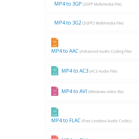
MP4 to 3GP
(3GPP Multimedia File)
MP4 to 3G2
(3GPP2 Multimedia File)
MP4 to AAC
(Advanced Audio Coding File)
MP4 to AC3
(AC3 Audio File)
MP4 to AVI
(Windows video file)
MP4 to FLAC
(Free Lossless Audio Codec)