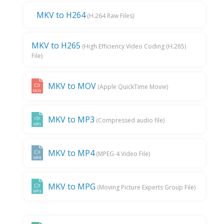
MKV to H264
(H.264 Raw Files)
MKV to H265
(High Efficiency Video Coding (H.265)
File)
MKV to MOV
(Apple QuickTime Movie)
MKV to MP3
(Compressed audio file)
MKV to MP4
(MPEG-4 Video File)
MKV to MPG
(Moving Picture Experts Group File)