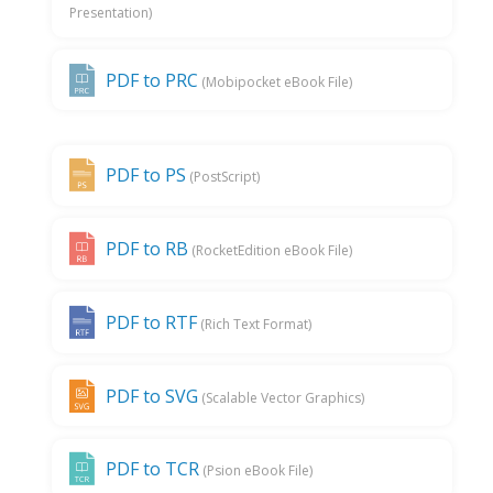
Presentation)
PDF to PRC
(Mobipocket eBook File)
PDF to PS
(PostScript)
PDF to RB
(RocketEdition eBook File)
PDF to RTF
(Rich Text Format)
PDF to SVG
(Scalable Vector Graphics)
PDF to TCR
(Psion eBook File)