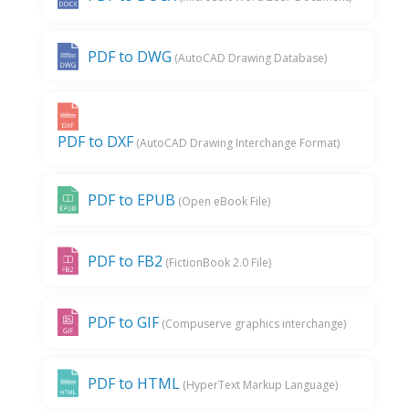
PDF to DWG
(AutoCAD Drawing Database)
PDF to DXF
(AutoCAD Drawing Interchange Format)
PDF to EPUB
(Open eBook File)
PDF to FB2
(FictionBook 2.0 File)
PDF to GIF
(Compuserve graphics interchange)
PDF to HTML
(HyperText Markup Language)