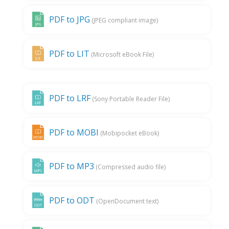
PDF to JPG
(JPEG compliant image)
PDF to LIT
(Microsoft eBook File)
PDF to LRF
(Sony Portable Reader File)
PDF to MOBI
(Mobipocket eBook)
PDF to MP3
(Compressed audio file)
PDF to ODT
(OpenDocument text)