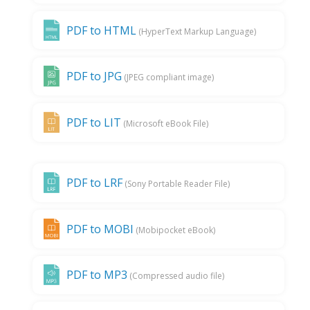
PDF to HTML
(HyperText Markup Language)
PDF to JPG
(JPEG compliant image)
PDF to LIT
(Microsoft eBook File)
PDF to LRF
(Sony Portable Reader File)
PDF to MOBI
(Mobipocket eBook)
PDF to MP3
(Compressed audio file)