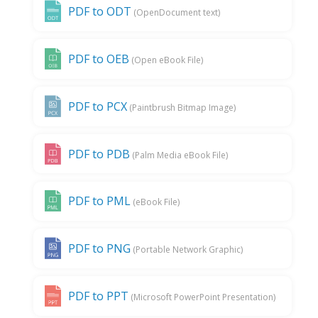
PDF to ODT
(OpenDocument text)
PDF to OEB
(Open eBook File)
PDF to PCX
(Paintbrush Bitmap Image)
PDF to PDB
(Palm Media eBook File)
PDF to PML
(eBook File)
PDF to PNG
(Portable Network Graphic)
PDF to PPT
(Microsoft PowerPoint Presentation)