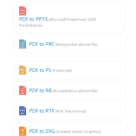
PDF to PPTX
(Microsoft PowerPoint 2007
Presentation)
PDF to PRC
(Mobipocket eBook File)
PDF to PS
(PostScript)
PDF to RB
(RocketEdition eBook File)
PDF to RTF
(Rich Text Format)
PDF to SVG
(Scalable Vector Graphics)