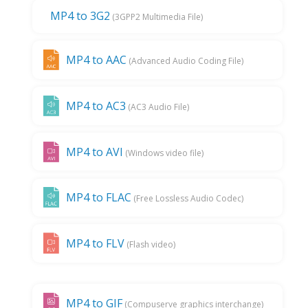
MP4 to 3G2
(3GPP2 Multimedia File)
MP4 to AAC
(Advanced Audio Coding File)
MP4 to AC3
(AC3 Audio File)
MP4 to AVI
(Windows video file)
MP4 to FLAC
(Free Lossless Audio Codec)
MP4 to FLV
(Flash video)
MP4 to GIF
(Compuserve graphics interchange)