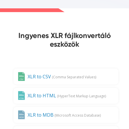
Ingyenes XLR fájlkonvertáló
eszközök
XLR to CSV
(Comma Separated Values)
XLR to HTML
(HyperText Markup Language)
XLR to MDB
(Microsoft Access Database)