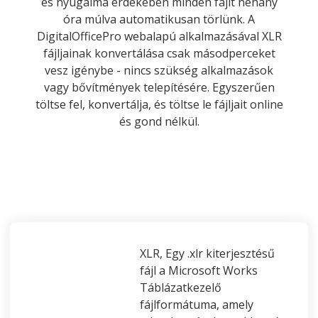
és nyugalma érdekében minden fájlt néhány
óra múlva automatikusan törlünk. A
DigitalOfficePro webalapú alkalmazásával XLR
fájljainak konvertálása csak másodperceket
vesz igénybe - nincs szükség alkalmazások
vagy bővítmények telepítésére. Egyszerűen
töltse fel, konvertálja, és töltse le fájljait online
és gond nélkül.
XLR, Egy .xlr kiterjesztésű
fájl a Microsoft Works
Táblázatkezelő
fájlformátuma, amely