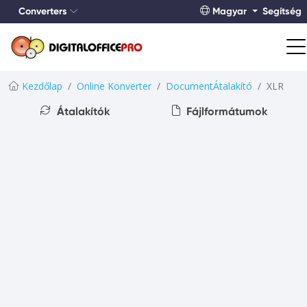
Converters
Magyar
Segítség
Kezdőlap
Online Konverter
DocumentÁtalakító
XLR
Átalakítók
Fájlformátumok