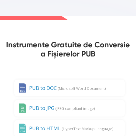
Instrumente Gratuite de Conversie
a Fișierelor PUB
PUB to DOC
(Microsoft Word Document)
PUB to JPG
(JPEG compliant image)
PUB to HTML
(HyperText Markup Language)